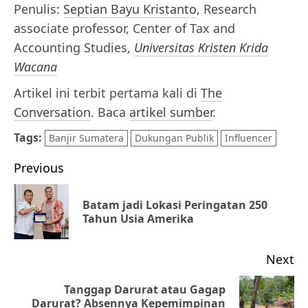
Penulis:
Septian Bayu Kristanto
, Research
associate professor, Center of Tax and
Accounting Studies,
Universitas Kristen Krida
Wacana
Artikel ini terbit pertama kali di
The
Conversation
. Baca
artikel sumber
.
Tags:
Banjir Sumatera
Dukungan Publik
Influencer
Post
Previous
navigation
Batam jadi Lokasi Peringatan 250
Pr
Tahun Usia Amerika
po
Next
Tanggap Darurat atau Gagap
Next
Darurat? Absennya Kepemimpinan