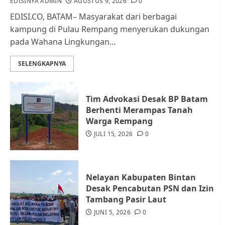
3
EDISINYA ADMIN
AGUSTUS 9, 2026
0
EDISI.CO, BATAM– Masyarakat dari berbagai
kampung di Pulau Rempang menyerukan dukungan
Datangi Pemko Batam, Warga
pada Wahana Lingkungan...
Rempang Protes Lahan Mereka
Diambil untuk Sekolah Rakyat
SELENGKAPNYA
JULI 21, 2026
0
4
Tim Advokasi Desak BP Batam
Berhenti Merampas Tanah
Warga Rempang Ajukan
Warga Rempang
Audiensi dengan Wali Kota
Batam, Soroti Aktivitas yang
JULI 15, 2026
0
Resahkan Warga
5
JULI 17, 2026
0
Nelayan Kabupaten Bintan
Desak Pencabutan PSN dan Izin
Tambang Pasir Laut
JUNI 5, 2026
0