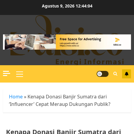
Skip
Agustus 9, 2026
12:44:05
to
content
Primary
Menu
Home
»
Kenapa Donasi Banjir Sumatra dari
‘Influencer’ Cepat Meraup Dukungan Publik?
Kenapa Donasi Banjir Sumatra dari