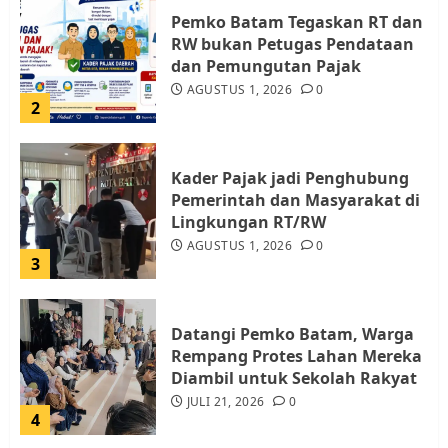
Kader Pajak jadi Penghubung
Pemerintah dan Masyarakat di
Lingkungan RT/RW
AGUSTUS 1, 2026
0
3
Datangi Pemko Batam, Warga
Rempang Protes Lahan Mereka
Diambil untuk Sekolah Rakyat
JULI 21, 2026
0
4
Warga Rempang Ajukan
Audiensi dengan Wali Kota
Batam, Soroti Aktivitas yang
Resahkan Warga
5
JULI 17, 2026
0