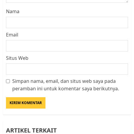
Nama
Email
Kader Pajak jadi Penghubung
Pemerintah dan Masyarakat di
Lingkungan RT/RW
Situs Web
AGUSTUS 1, 2026
0
3
Simpan nama, email, dan situs web saya pada
peramban ini untuk komentar saya berikutnya.
Datangi Pemko Batam, Warga
Rempang Protes Lahan Mereka
Diambil untuk Sekolah Rakyat
JULI 21, 2026
0
4
ARTIKEL TERKAIT