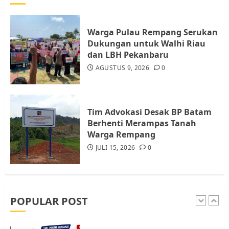
Warga Rempang Ajukan
Audiensi dengan Wali Kota
Batam, Soroti Aktivitas yang
Warga Pulau Rempang Serukan
Resahkan Warga
Dukungan untuk Walhi Riau
5
JULI 17, 2026
0
dan LBH Pekanbaru
AGUSTUS 9, 2026
0
Warga Pulau Rempang Serukan
Dukungan untuk Walhi Riau
dan LBH Pekanbaru
Tim Advokasi Desak BP Batam
AGUSTUS 9, 2026
0
Berhenti Merampas Tanah
1
Warga Rempang
JULI 15, 2026
0
Pemko Batam Tegaskan RT dan
RW bukan Petugas Pendataan
dan Pemungutan Pajak
POPULAR POST
AGUSTUS 1, 2026
0
2