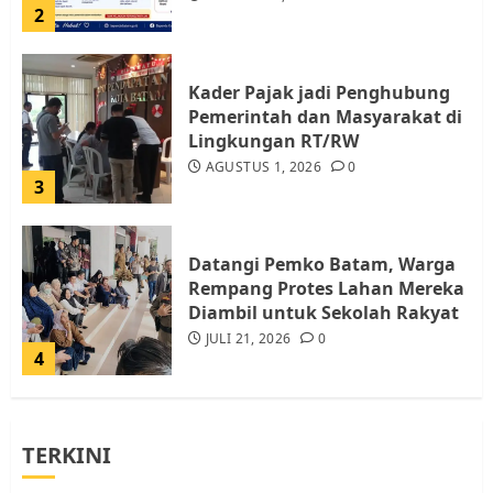
2
Kader Pajak jadi Penghubung
Pemerintah dan Masyarakat di
Lingkungan RT/RW
AGUSTUS 1, 2026
0
3
Datangi Pemko Batam, Warga
Rempang Protes Lahan Mereka
Diambil untuk Sekolah Rakyat
JULI 21, 2026
0
4
Warga Rempang Ajukan
TERKINI
Audiensi dengan Wali Kota
Batam, Soroti Aktivitas yang