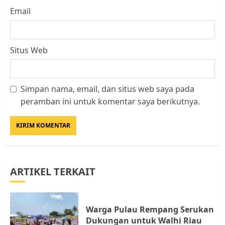
Email
Situs Web
Simpan nama, email, dan situs web saya pada
Kader Pajak jadi Penghubung
peramban ini untuk komentar saya berikutnya.
Pemerintah dan Masyarakat di
Lingkungan RT/RW
AGUSTUS 1, 2026
0
3
ARTIKEL TERKAIT
Datangi Pemko Batam, Warga
Rempang Protes Lahan Mereka
Diambil untuk Sekolah Rakyat
Warga Pulau Rempang Serukan
JULI 21, 2026
0
Dukungan untuk Walhi Riau
4