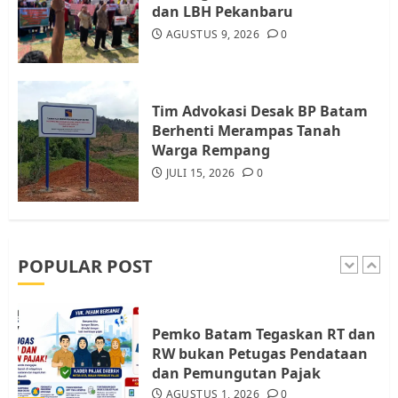
dan LBH Pekanbaru
AGUSTUS 9, 2026
0
Warga Rempang Ajukan
Audiensi dengan Wali Kota
Batam, Soroti Aktivitas yang
Resahkan Warga
Tim Advokasi Desak BP Batam
Berhenti Merampas Tanah
5
JULI 17, 2026
0
Warga Rempang
JULI 15, 2026
0
Warga Pulau Rempang Serukan
Dukungan untuk Walhi Riau
dan LBH Pekanbaru
AGUSTUS 9, 2026
0
POPULAR POST
1
Pemko Batam Tegaskan RT dan
RW bukan Petugas Pendataan
dan Pemungutan Pajak
AGUSTUS 1, 2026
0