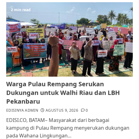
Resahkan Warga
5
2 min read
JULI 17, 2026
0
Warga Pulau Rempang Serukan
Dukungan untuk Walhi Riau
dan LBH Pekanbaru
AGUSTUS 9, 2026
0
1
Pemko Batam Tegaskan RT dan
Warga Pulau Rempang Serukan
RW bukan Petugas Pendataan
Dukungan untuk Walhi Riau dan LBH
dan Pemungutan Pajak
Pekanbaru
AGUSTUS 1, 2026
0
2
EDISINYA ADMIN
AGUSTUS 9, 2026
0
EDISI.CO, BATAM– Masyarakat dari berbagai
kampung di Pulau Rempang menyerukan dukungan
Kader Pajak jadi Penghubung
pada Wahana Lingkungan...
Pemerintah dan Masyarakat di