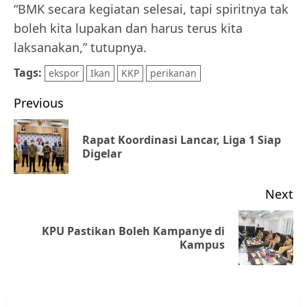
“BMK secara kegiatan selesai, tapi spiritnya tak
boleh kita lupakan dan harus terus kita
laksanakan,” tutupnya.
Tags:
ekspor
Ikan
KKP
perikanan
Post
Previous
navigation
Rapat Koordinasi Lancar, Liga 1 Siap
Pr
Digelar
po
Next
KPU Pastikan Boleh Kampanye di
Next
Kampus
post: