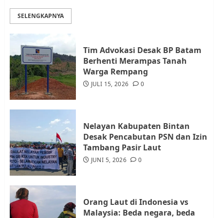
Lingkungan RT/RW
SELENGKAPNYA
AGUSTUS 1, 2026
0
3
Tim Advokasi Desak BP Batam
Datangi Pemko Batam, Warga
Berhenti Merampas Tanah
Rempang Protes Lahan Mereka
Warga Rempang
Diambil untuk Sekolah Rakyat
JULI 15, 2026
0
JULI 21, 2026
0
4
Nelayan Kabupaten Bintan
Warga Rempang Ajukan
Desak Pencabutan PSN dan Izin
Audiensi dengan Wali Kota
Tambang Pasir Laut
Batam, Soroti Aktivitas yang
JUNI 5, 2026
0
Resahkan Warga
5
JULI 17, 2026
0
Orang Laut di Indonesia vs
Malaysia: Beda negara, beda