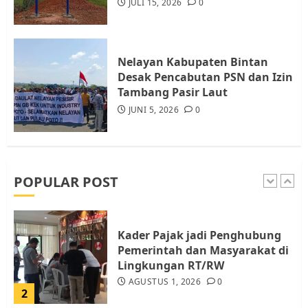
JULI 15, 2026
0
Tim Advokasi Desak BP Batam
Berhenti Merampas Tanah
Warga Rempang
Nelayan Kabupaten Bintan
JULI 15, 2026
0
Desak Pencabutan PSN dan Izin
5
Tambang Pasir Laut
JUNI 5, 2026
0
Pemko Batam Tegaskan RT dan
RW bukan Petugas Pendataan
dan Pemungutan Pajak
AGUSTUS 1, 2026
0
POPULAR POST
1
Kader Pajak jadi Penghubung
Pemerintah dan Masyarakat di
Lingkungan RT/RW
AGUSTUS 1, 2026
0
2