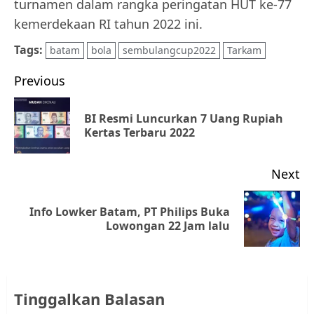
turnamen dalam rangka peringatan HUT ke-77
kemerdekaan RI tahun 2022 ini.
Tags:
batam
bola
sembulangcup2022
Tarkam
Post
Previous
navigation
BI Resmi Luncurkan 7 Uang Rupiah
Pr
Kertas Terbaru 2022
po
Next
Info Lowker Batam, PT Philips Buka
Next
Lowongan 22 Jam lalu
post:
Tinggalkan Balasan