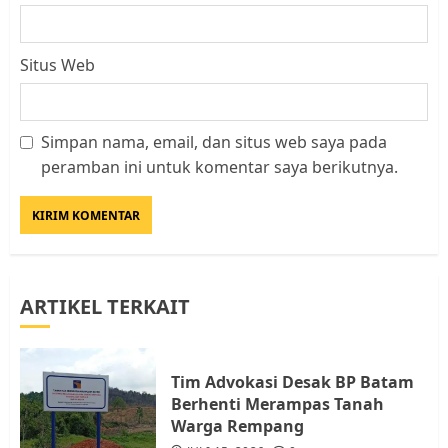
Situs Web
Simpan nama, email, dan situs web saya pada
Datangi Pemko Batam, Warga
peramban ini untuk komentar saya berikutnya.
Rempang Protes Lahan Mereka
Diambil untuk Sekolah Rakyat
JULI 21, 2026
0
3
ARTIKEL TERKAIT
Warga Rempang Ajukan
Audiensi dengan Wali Kota
Batam, Soroti Aktivitas yang
Resahkan Warga
Tim Advokasi Desak BP Batam
Berhenti Merampas Tanah
4
JULI 17, 2026
0
Warga Rempang