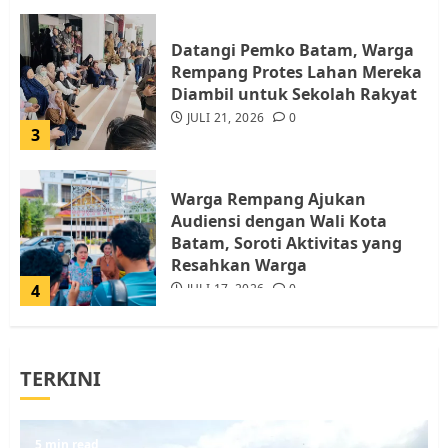
Datangi Pemko Batam, Warga
Rempang Protes Lahan Mereka
Diambil untuk Sekolah Rakyat
JULI 21, 2026
0
3
Warga Rempang Ajukan
Audiensi dengan Wali Kota
Batam, Soroti Aktivitas yang
Resahkan Warga
4
JULI 17, 2026
0
Tim Advokasi Desak BP Batam
TERKINI
Berhenti Merampas Tanah
Warga Rempang
JULI 15, 2026
0
5
5 min read