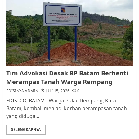
Pemko Batam Tegaskan RT dan
RW bukan Petugas Pendataan
dan Pemungutan Pajak
AGUSTUS 1, 2026
0
1
Kader Pajak jadi Penghubung
Tim Advokasi Desak BP Batam Berhenti
Pemerintah dan Masyarakat di
Merampas Tanah Warga Rempang
Lingkungan RT/RW
EDISINYA ADMIN
JULI 15, 2026
0
AGUSTUS 1, 2026
0
2
EDISI.CO, BATAM– Warga Pulau Rempang, Kota
Batam, kembali menjadi korban perampasan tanah
yang diduga...
Datangi Pemko Batam, Warga
Rempang Protes Lahan Mereka
SELENGKAPNYA
Diambil untuk Sekolah Rakyat