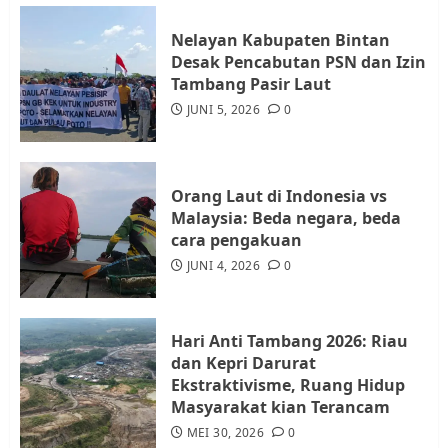
JULI 21, 2026
0
3
Nelayan Kabupaten Bintan
Desak Pencabutan PSN dan Izin
Warga Rempang Ajukan
Tambang Pasir Laut
Audiensi dengan Wali Kota
JUNI 5, 2026
0
Batam, Soroti Aktivitas yang
Resahkan Warga
4
JULI 17, 2026
0
Orang Laut di Indonesia vs
Malaysia: Beda negara, beda
cara pengakuan
Tim Advokasi Desak BP Batam
Berhenti Merampas Tanah
JUNI 4, 2026
0
Warga Rempang
JULI 15, 2026
0
5
Hari Anti Tambang 2026: Riau
dan Kepri Darurat
Ekstraktivisme, Ruang Hidup
Masyarakat kian Terancam
MEI 30, 2026
0