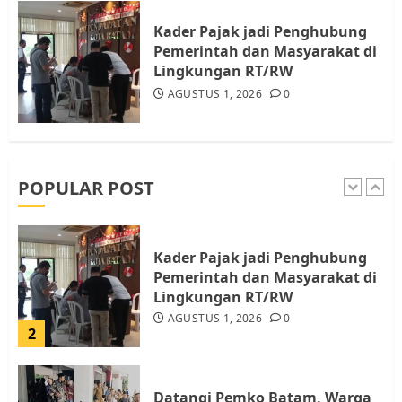
Warga Rempang
Kader Pajak jadi Penghubung
JULI 15, 2026
0
Pemerintah dan Masyarakat di
5
Lingkungan RT/RW
AGUSTUS 1, 2026
0
Pemko Batam Tegaskan RT dan
RW bukan Petugas Pendataan
dan Pemungutan Pajak
AGUSTUS 1, 2026
0
POPULAR POST
1
Kader Pajak jadi Penghubung
Pemerintah dan Masyarakat di
Lingkungan RT/RW
AGUSTUS 1, 2026
0
2
Datangi Pemko Batam, Warga