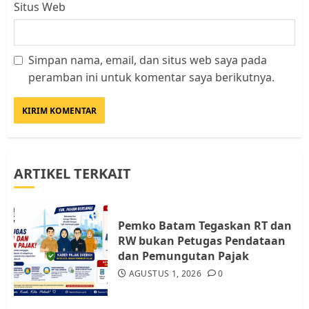
Situs Web
Simpan nama, email, dan situs web saya pada
Datangi Pemko Batam, Warga
peramban ini untuk komentar saya berikutnya.
Rempang Protes Lahan Mereka
Diambil untuk Sekolah Rakyat
JULI 21, 2026
0
3
ARTIKEL TERKAIT
Warga Rempang Ajukan
Audiensi dengan Wali Kota
Batam, Soroti Aktivitas yang
Resahkan Warga
Pemko Batam Tegaskan RT dan
RW bukan Petugas Pendataan
4
JULI 17, 2026
0
dan Pemungutan Pajak
AGUSTUS 1, 2026
0
Tim Advokasi Desak BP Batam
Berhenti Merampas Tanah