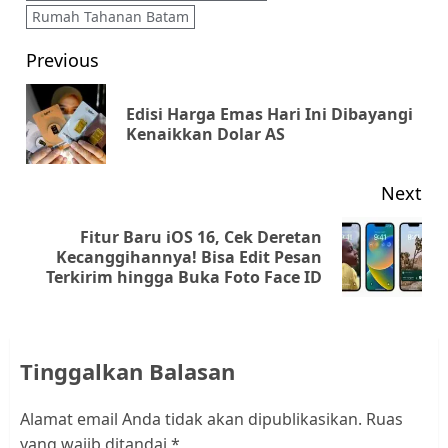
Rumah Tahanan Batam
Post
Previous
navigation
Edisi Harga Emas Hari Ini Dibayangi
Pr
Kenaikkan Dolar AS
pos
Next
Fitur Baru iOS 16, Cek Deretan
Next
Kecanggihannya! Bisa Edit Pesan
Terkirim hingga Buka Foto Face ID
post:
Tinggalkan Balasan
Alamat email Anda tidak akan dipublikasikan.
Ruas
yang wajib ditandai
*