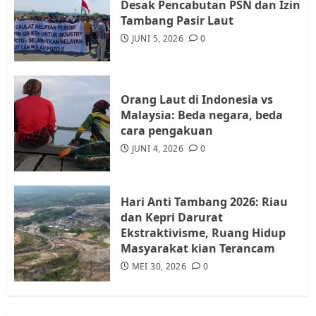
Desak Pencabutan PSN dan Izin
Warga Rempang Ajukan
Tambang Pasir Laut
Audiensi dengan Wali Kota
JUNI 5, 2026
0
Batam, Soroti Aktivitas yang
Resahkan Warga
4
JULI 17, 2026
0
Orang Laut di Indonesia vs
Malaysia: Beda negara, beda
cara pengakuan
Tim Advokasi Desak BP Batam
Berhenti Merampas Tanah
JUNI 4, 2026
0
Warga Rempang
JULI 15, 2026
0
5
Hari Anti Tambang 2026: Riau
dan Kepri Darurat
Ekstraktivisme, Ruang Hidup
Masyarakat kian Terancam
MEI 30, 2026
0