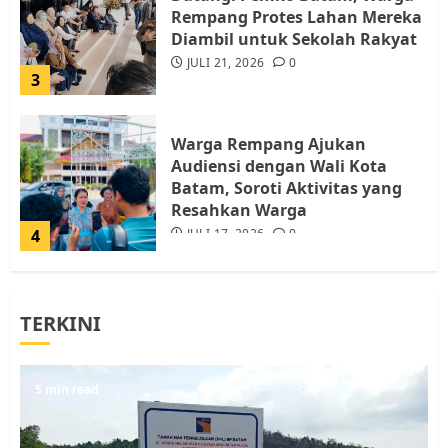
Rempang Protes Lahan Mereka
Diambil untuk Sekolah Rakyat
JULI 21, 2026
0
3
Warga Rempang Ajukan
Audiensi dengan Wali Kota
Batam, Soroti Aktivitas yang
Resahkan Warga
4
JULI 17, 2026
0
Tim Advokasi Desak BP Batam
TERKINI
Berhenti Merampas Tanah
Warga Rempang
JULI 15, 2026
0
5
5 min read