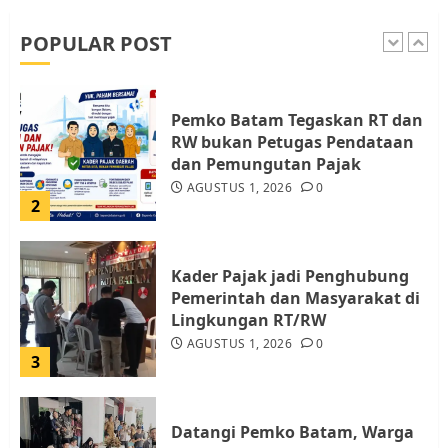
dan LBH Pekanbaru
AGUSTUS 9, 2026
0
POPULAR POST
1
Pemko Batam Tegaskan RT dan
RW bukan Petugas Pendataan
dan Pemungutan Pajak
AGUSTUS 1, 2026
0
2
Kader Pajak jadi Penghubung
Pemerintah dan Masyarakat di
Lingkungan RT/RW
AGUSTUS 1, 2026
0
3
Datangi Pemko Batam, Warga