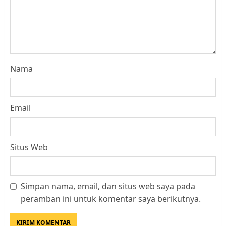
Nama
Email
Situs Web
Simpan nama, email, dan situs web saya pada
Kader Pajak jadi Penghubung
peramban ini untuk komentar saya berikutnya.
Pemerintah dan Masyarakat di
Lingkungan RT/RW