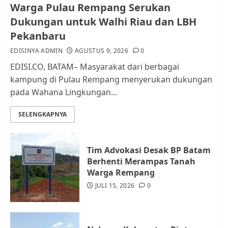
Pemko Batam Tegaskan RT dan
Warga Pulau Rempang Serukan
RW bukan Petugas Pendataan
Dukungan untuk Walhi Riau dan LBH
dan Pemungutan Pajak
Pekanbaru
AGUSTUS 1, 2026
0
2
EDISINYA ADMIN
AGUSTUS 9, 2026
0
EDISI.CO, BATAM– Masyarakat dari berbagai
kampung di Pulau Rempang menyerukan dukungan
Kader Pajak jadi Penghubung
pada Wahana Lingkungan...
Pemerintah dan Masyarakat di
Lingkungan RT/RW
SELENGKAPNYA
AGUSTUS 1, 2026
0
3
Tim Advokasi Desak BP Batam
Datangi Pemko Batam, Warga
Berhenti Merampas Tanah
Rempang Protes Lahan Mereka
Warga Rempang
Diambil untuk Sekolah Rakyat
JULI 15, 2026
0
JULI 21, 2026
0
4