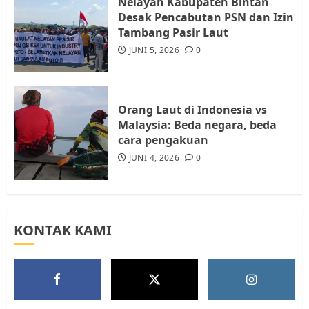
Nelayan Kabupaten Bintan
Warga Rempang Ajukan
Desak Pencabutan PSN dan Izin
Audiensi dengan Wali Kota
Tambang Pasir Laut
Batam, Soroti Aktivitas yang
JUNI 5, 2026
0
Resahkan Warga
5
JULI 17, 2026
0
Orang Laut di Indonesia vs
Malaysia: Beda negara, beda
cara pengakuan
JUNI 4, 2026
0
KONTAK KAMI