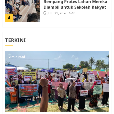
Rempang Protes Lahan Mereka
Diambil untuk Sekolah Rakyat
JULI 21, 2026
0
4
Warga Rempang Ajukan
TERKINI
Audiensi dengan Wali Kota
Batam, Soroti Aktivitas yang
Resahkan Warga
5
2 min read
JULI 17, 2026
0
Warga Pulau Rempang Serukan
Dukungan untuk Walhi Riau
dan LBH Pekanbaru
AGUSTUS 9, 2026
0
1