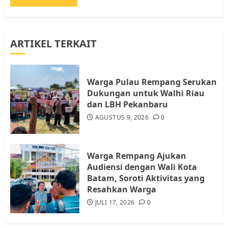
AGUSTUS 1, 2026
0
3
ARTIKEL TERKAIT
Datangi Pemko Batam, Warga
Rempang Protes Lahan Mereka
Diambil untuk Sekolah Rakyat
Warga Pulau Rempang Serukan
JULI 21, 2026
0
Dukungan untuk Walhi Riau
4
dan LBH Pekanbaru
AGUSTUS 9, 2026
0
Warga Rempang Ajukan
Audiensi dengan Wali Kota
Batam, Soroti Aktivitas yang
Warga Rempang Ajukan
Resahkan Warga
Audiensi dengan Wali Kota
5
JULI 17, 2026
0
Batam, Soroti Aktivitas yang
Resahkan Warga
JULI 17, 2026
0
Warga Pulau Rempang Serukan
Dukungan untuk Walhi Riau