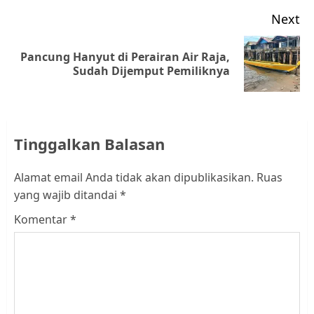
Next
Pancung Hanyut di Perairan Air Raja,
Next
Sudah Dijemput Pemiliknya
post:
Tinggalkan Balasan
Alamat email Anda tidak akan dipublikasikan.
Ruas
yang wajib ditandai
*
Komentar
*