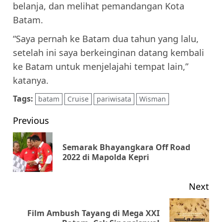
belanja, dan melihat pemandangan Kota
Batam.
“Saya pernah ke Batam dua tahun yang lalu,
setelah ini saya berkeinginan datang kembali
ke Batam untuk menjelajahi tempat lain,”
katanya.
Tags:
batam
Cruise
pariwisata
Wisman
Post
Previous
navigation
Semarak Bhayangkara Off Road
Pr
2022 di Mapolda Kepri
pos
Next
Film Ambush Tayang di Mega XXI
Next