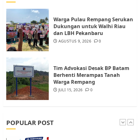
Datangi Pemko Batam, Warga
Rempang Protes Lahan Mereka
Diambil untuk Sekolah Rakyat
Warga Pulau Rempang Serukan
JULI 21, 2026
0
Dukungan untuk Walhi Riau
4
dan LBH Pekanbaru
AGUSTUS 9, 2026
0
Warga Rempang Ajukan
Audiensi dengan Wali Kota
Batam, Soroti Aktivitas yang
Resahkan Warga
Tim Advokasi Desak BP Batam
Berhenti Merampas Tanah
5
JULI 17, 2026
0
Warga Rempang
JULI 15, 2026
0
Warga Pulau Rempang Serukan
Dukungan untuk Walhi Riau
dan LBH Pekanbaru
AGUSTUS 9, 2026
0
POPULAR POST
1