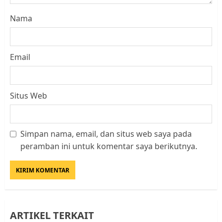
Nama
Email
Situs Web
Simpan nama, email, dan situs web saya pada
Kader Pajak jadi Penghubung
peramban ini untuk komentar saya berikutnya.
Pemerintah dan Masyarakat di
Lingkungan RT/RW
AGUSTUS 1, 2026
0
3
ARTIKEL TERKAIT