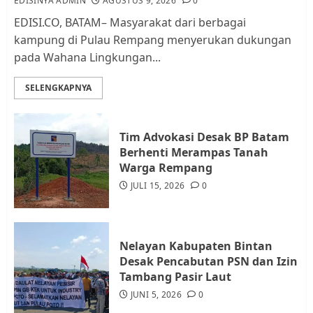
EDISINYA ADMIN
AGUSTUS 9, 2026
0
EDISI.CO, BATAM– Masyarakat dari berbagai
kampung di Pulau Rempang menyerukan dukungan
Kader Pajak jadi Penghubung
pada Wahana Lingkungan...
Pemerintah dan Masyarakat di
Lingkungan RT/RW
SELENGKAPNYA
AGUSTUS 1, 2026
0
3
Tim Advokasi Desak BP Batam
Datangi Pemko Batam, Warga
Berhenti Merampas Tanah
Rempang Protes Lahan Mereka
Warga Rempang
Diambil untuk Sekolah Rakyat
JULI 15, 2026
0
JULI 21, 2026
0
4
Nelayan Kabupaten Bintan
Warga Rempang Ajukan
Desak Pencabutan PSN dan Izin
Audiensi dengan Wali Kota
Tambang Pasir Laut
Batam, Soroti Aktivitas yang
JUNI 5, 2026
0
Resahkan Warga