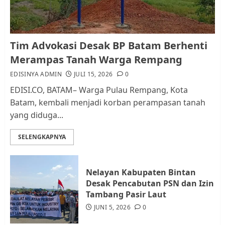
1
Kader Pajak jadi Penghubung
Tim Advokasi Desak BP Batam Berhenti
Pemerintah dan Masyarakat di
Merampas Tanah Warga Rempang
Lingkungan RT/RW
EDISINYA ADMIN
JULI 15, 2026
0
AGUSTUS 1, 2026
0
2
EDISI.CO, BATAM– Warga Pulau Rempang, Kota
Batam, kembali menjadi korban perampasan tanah
yang diduga...
Datangi Pemko Batam, Warga
Rempang Protes Lahan Mereka
SELENGKAPNYA
Diambil untuk Sekolah Rakyat
JULI 21, 2026
0
3
Nelayan Kabupaten Bintan
Desak Pencabutan PSN dan Izin
Warga Rempang Ajukan
Tambang Pasir Laut
Audiensi dengan Wali Kota
JUNI 5, 2026
0
Batam, Soroti Aktivitas yang