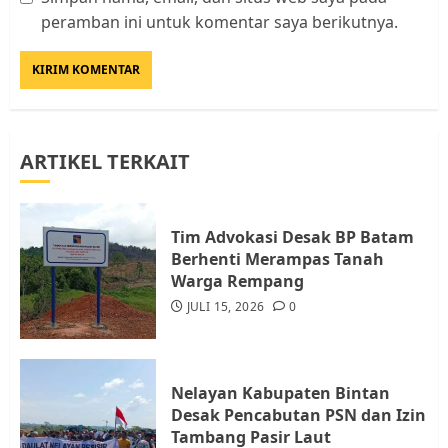
Datangi Pemko Batam, Warga
peramban ini untuk komentar saya berikutnya.
Rempang Protes Lahan Mereka
Diambil untuk Sekolah Rakyat
JULI 21, 2026
0
3
ARTIKEL TERKAIT
Warga Rempang Ajukan
Audiensi dengan Wali Kota
Batam, Soroti Aktivitas yang
Resahkan Warga
Tim Advokasi Desak BP Batam
Berhenti Merampas Tanah
4
JULI 17, 2026
0
Warga Rempang
JULI 15, 2026
0
Tim Advokasi Desak BP Batam
Berhenti Merampas Tanah
Warga Rempang
Nelayan Kabupaten Bintan
JULI 15, 2026
0
Desak Pencabutan PSN dan Izin
5
Tambang Pasir Laut