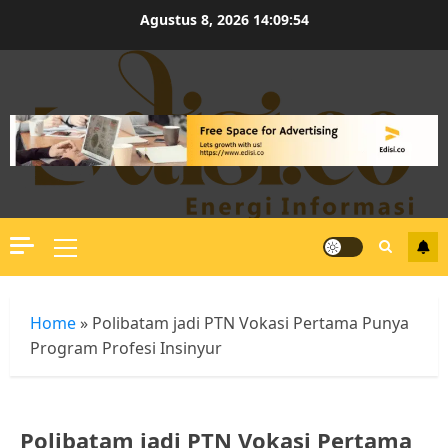
Skip
Agustus 8, 2026
14:09:54
to
content
Primary
Menu
Home
»
Polibatam jadi PTN Vokasi Pertama Punya
Program Profesi Insinyur
Polibatam jadi PTN Vokasi Pertama