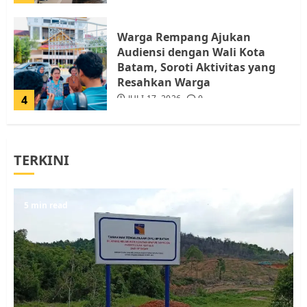
Warga Rempang Ajukan
Audiensi dengan Wali Kota
Batam, Soroti Aktivitas yang
Resahkan Warga
4
JULI 17, 2026
0
Tim Advokasi Desak BP Batam
TERKINI
Berhenti Merampas Tanah
Warga Rempang
JULI 15, 2026
0
5
5 min read
Pemko Batam Tegaskan RT dan
RW bukan Petugas Pendataan
dan Pemungutan Pajak
AGUSTUS 1, 2026
0