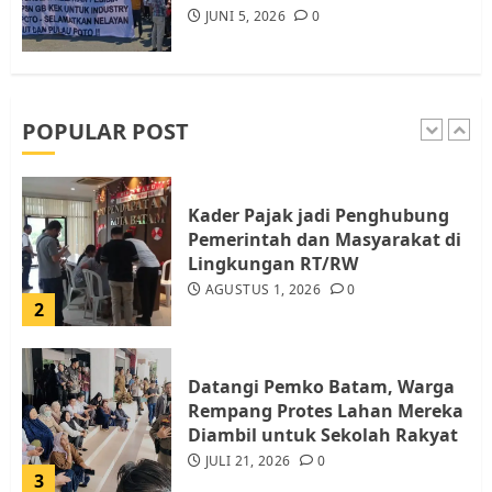
JUNI 5, 2026
0
Pemko Batam Tegaskan RT dan
RW bukan Petugas Pendataan
dan Pemungutan Pajak
AGUSTUS 1, 2026
0
POPULAR POST
1
Kader Pajak jadi Penghubung
Pemerintah dan Masyarakat di
Lingkungan RT/RW
AGUSTUS 1, 2026
0
2
Datangi Pemko Batam, Warga
Rempang Protes Lahan Mereka
Diambil untuk Sekolah Rakyat
JULI 21, 2026
0
3