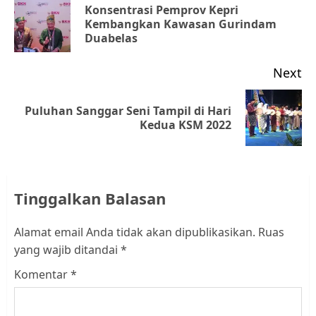
navigation
Konsentrasi Pemprov Kepri
Pr
Kembangkan Kawasan Gurindam
Duabelas
po
Next
Puluhan Sanggar Seni Tampil di Hari
Next
Kedua KSM 2022
post:
Tinggalkan Balasan
Alamat email Anda tidak akan dipublikasikan.
Ruas
yang wajib ditandai
*
Komentar
*