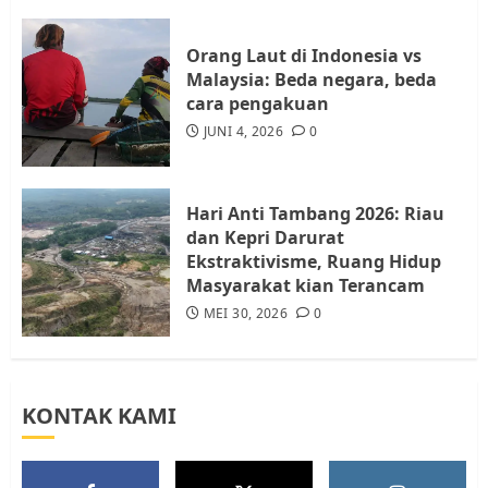
Resahkan Warga
4
JULI 17, 2026
0
Orang Laut di Indonesia vs
Malaysia: Beda negara, beda
cara pengakuan
Tim Advokasi Desak BP Batam
Berhenti Merampas Tanah
JUNI 4, 2026
0
Warga Rempang
JULI 15, 2026
0
5
Hari Anti Tambang 2026: Riau
dan Kepri Darurat
Ekstraktivisme, Ruang Hidup
Masyarakat kian Terancam
MEI 30, 2026
0
KONTAK KAMI