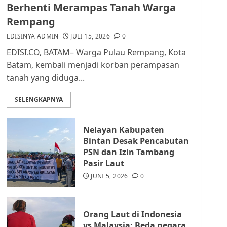
dan Masyarakat di
Berhenti Merampas Tanah Warga
Lingkungan RT/RW
Rempang
AGUSTUS 1, 2026
0
2
EDISINYA ADMIN
JULI 15, 2026
0
EDISI.CO, BATAM– Warga Pulau Rempang, Kota
Datangi Pemko Batam,
Batam, kembali menjadi korban perampasan
Warga Rempang Protes
tanah yang diduga...
Lahan Mereka Diambil
untuk Sekolah Rakyat
SELENGKAPNYA
JULI 21, 2026
0
3
Nelayan Kabupaten
Warga Rempang Ajukan
Bintan Desak Pencabutan
Audiensi dengan Wali
PSN dan Izin Tambang
Kota Batam, Soroti
Pasir Laut
Aktivitas yang Resahkan
Warga
JUNI 5, 2026
0
4
JULI 17, 2026
0
Orang Laut di Indonesia
Tim Advokasi Desak BP
vs Malaysia: Beda negara,