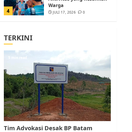
Warga
4
JULI 17, 2026
0
Tim Advokasi Desak BP
Batam Berhenti
TERKINI
Merampas Tanah Warga
Rempang
JULI 15, 2026
0
5
5 min read
Pemko Batam Tegaskan
RT dan RW bukan Petugas
Pendataan dan
Pemungutan Pajak
AGUSTUS 1, 2026
0
1
Kader Pajak jadi
Penghubung Pemerintah
Tim Advokasi Desak BP Batam