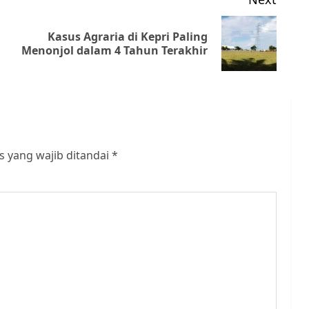
Kasus Agraria di Kepri Paling
Previous
Next
Menonjol dalam 4 Tahun Terakhir
post:
post:
s yang wajib ditandai
*