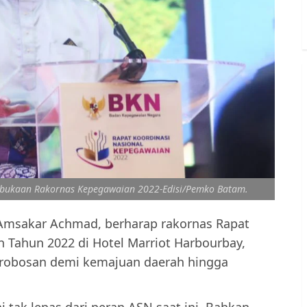
bukaan Rakornas Kepegawaian 2022-Edisi/Pemko Batam.
 Amsakar Achmad, berharap rakornas Rapat
 Tahun 2022 di Hotel Marriot Harbourbay,
erobosan demi kemajuan daerah hingga
i tak lepas dari peran ASN saat ini. Bahkan,