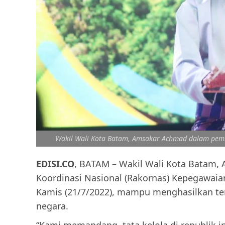
Wakil Wali Kota Batam, Amsakar Achmad dalam pem
EDISI.CO
, BATAM – Wakil Wali Kota Batam,
Koordinasi Nasional (Rakornas) Kepegawaian
Kamis (21/7/2022), mampu menghasilkan t
negara.
“Kami memandang, tata kelola di republik in