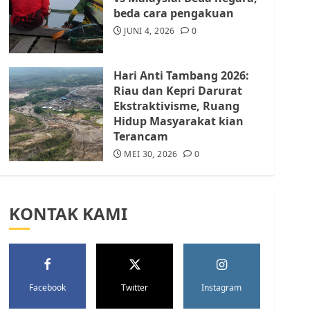
Batam Berhenti
beda cara pengakuan
Merampas Tanah Warga
Rempang
JUNI 4, 2026
0
JULI 15, 2026
0
5
Hari Anti Tambang 2026:
Riau dan Kepri Darurat
Ekstraktivisme, Ruang
Hidup Masyarakat kian
Terancam
MEI 30, 2026
0
KONTAK KAMI
Facebook
Twitter
Instagram