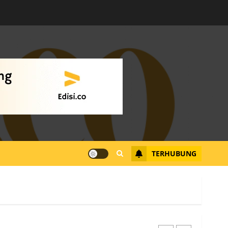
Warga Rempang Ajukan
Audiensi dengan Wali
Kota Batam, Soroti
Aktivitas yang Resahkan
Warga
4
JULI 17, 2026
0
Tim Advokasi Desak BP
Batam Berhenti
Merampas Tanah Warga
Rempang
TERHUBUNG
JULI 15, 2026
0
5
Pemko Batam Tegaskan
RT dan RW bukan Petugas
Pendataan dan
Pemungutan Pajak