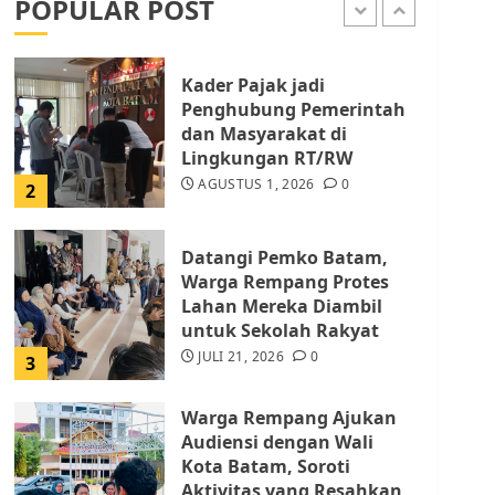
POPULAR POST
AGUSTUS 1, 2026
0
1
Kader Pajak jadi
Penghubung Pemerintah
dan Masyarakat di
Lingkungan RT/RW
AGUSTUS 1, 2026
0
2
Datangi Pemko Batam,
Warga Rempang Protes
Lahan Mereka Diambil
untuk Sekolah Rakyat
JULI 21, 2026
0
3
Warga Rempang Ajukan
Audiensi dengan Wali
Kota Batam, Soroti
Aktivitas yang Resahkan