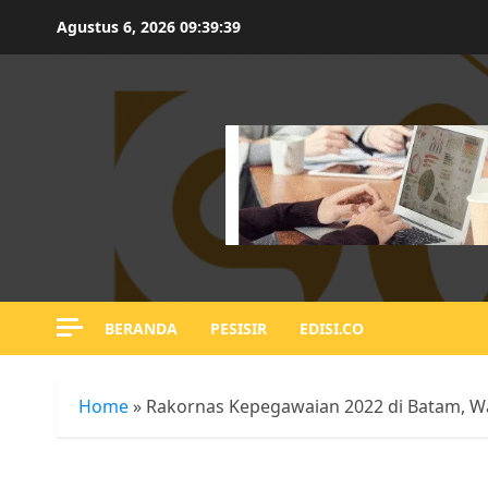
Skip
Agustus 6, 2026
09:39:40
to
content
BERANDA
PESISIR
EDISI.CO
Home
»
Rakornas Kepegawaian 2022 di Batam, W