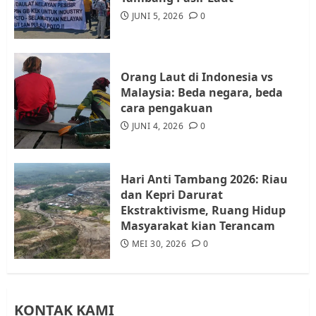
Audiensi dengan Wali Kota
JUNI 5, 2026
0
Batam, Soroti Aktivitas yang
Resahkan Warga
4
JULI 17, 2026
0
Orang Laut di Indonesia vs
Malaysia: Beda negara, beda
cara pengakuan
Tim Advokasi Desak BP Batam
Berhenti Merampas Tanah
JUNI 4, 2026
0
Warga Rempang
JULI 15, 2026
0
5
Hari Anti Tambang 2026: Riau
dan Kepri Darurat
Ekstraktivisme, Ruang Hidup
Masyarakat kian Terancam
MEI 30, 2026
0
KONTAK KAMI