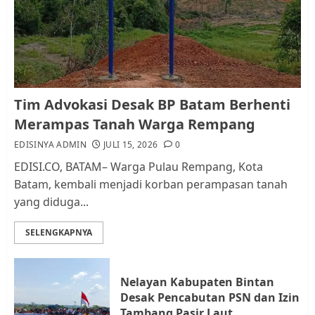
RW bukan Petugas Pendataan
dan Pemungutan Pajak
AGUSTUS 1, 2026
0
1
Kader Pajak jadi Penghubung
Tim Advokasi Desak BP Batam Berhenti
Pemerintah dan Masyarakat di
Merampas Tanah Warga Rempang
Lingkungan RT/RW
EDISINYA ADMIN
JULI 15, 2026
0
AGUSTUS 1, 2026
0
2
EDISI.CO, BATAM– Warga Pulau Rempang, Kota
Batam, kembali menjadi korban perampasan tanah
yang diduga...
Datangi Pemko Batam, Warga
Rempang Protes Lahan Mereka
SELENGKAPNYA
Diambil untuk Sekolah Rakyat
JULI 21, 2026
0
3
Nelayan Kabupaten Bintan
Desak Pencabutan PSN dan Izin
Warga Rempang Ajukan
Tambang Pasir Laut