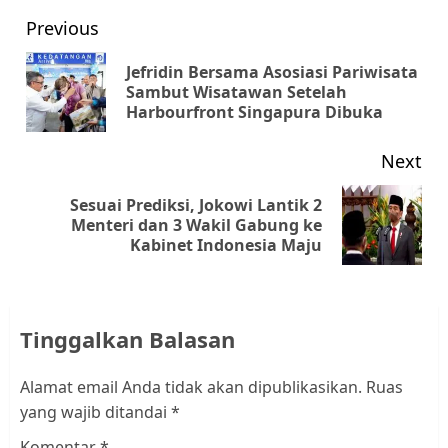
Post
Previous
navigation
Jefridin Bersama Asosiasi Pariwisata
Pr
Sambut Wisatawan Setelah
Harbourfront Singapura Dibuka
pos
Next
Sesuai Prediksi, Jokowi Lantik 2
Next
Menteri dan 3 Wakil Gabung ke
Kabinet Indonesia Maju
post:
Tinggalkan Balasan
Alamat email Anda tidak akan dipublikasikan.
Ruas
yang wajib ditandai
*
Komentar
*