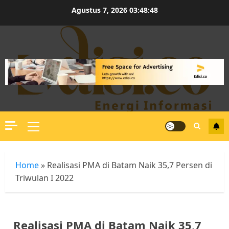
Skip
Agustus 7, 2026
03:48:49
to
content
Primary
Menu
Home
»
Realisasi PMA di Batam Naik 35,7 Persen di
Triwulan I 2022
Realisasi PMA di Batam Naik 35,7