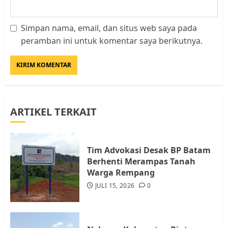
Simpan nama, email, dan situs web saya pada
Datangi Pemko Batam, Warga
peramban ini untuk komentar saya berikutnya.
Rempang Protes Lahan Mereka
Diambil untuk Sekolah Rakyat
JULI 21, 2026
0
3
ARTIKEL TERKAIT
Warga Rempang Ajukan
Audiensi dengan Wali Kota
Batam, Soroti Aktivitas yang
Resahkan Warga
Tim Advokasi Desak BP Batam
Berhenti Merampas Tanah
4
JULI 17, 2026
0
Warga Rempang
JULI 15, 2026
0
Tim Advokasi Desak BP Batam
Berhenti Merampas Tanah
Warga Rempang