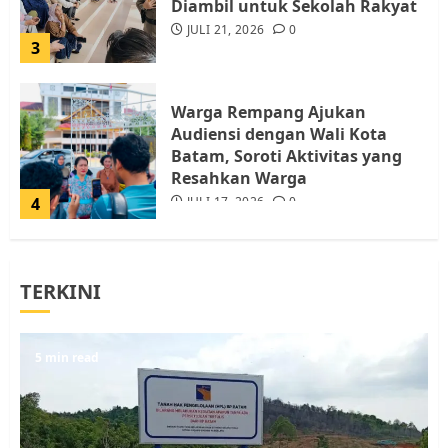
Diambil untuk Sekolah Rakyat
JULI 21, 2026
0
3
Warga Rempang Ajukan
Audiensi dengan Wali Kota
Batam, Soroti Aktivitas yang
Resahkan Warga
4
JULI 17, 2026
0
Tim Advokasi Desak BP Batam
TERKINI
Berhenti Merampas Tanah
Warga Rempang
JULI 15, 2026
0
5
5 min read
Pemko Batam Tegaskan RT dan