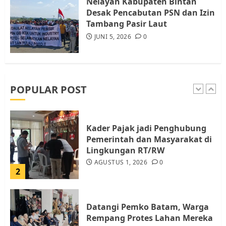
Nelayan Kabupaten Bintan
JULI 15, 2026
0
Desak Pencabutan PSN dan Izin
5
Tambang Pasir Laut
JUNI 5, 2026
0
Pemko Batam Tegaskan RT dan
RW bukan Petugas Pendataan
dan Pemungutan Pajak
AGUSTUS 1, 2026
0
POPULAR POST
1
Kader Pajak jadi Penghubung
Pemerintah dan Masyarakat di
Lingkungan RT/RW
AGUSTUS 1, 2026
0
2
Datangi Pemko Batam, Warga
Rempang Protes Lahan Mereka