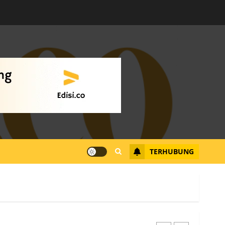
Warga Rempang Ajukan
Audiensi dengan Wali
Kota Batam, Soroti
Aktivitas yang Resahkan
Warga
4
JULI 17, 2026
0
Tim Advokasi Desak BP
Batam Berhenti
Merampas Tanah Warga
Rempang
TERHUBUNG
JULI 15, 2026
0
5
Pemko Batam Tegaskan
RT dan RW bukan Petugas
Pendataan dan
Pemungutan Pajak