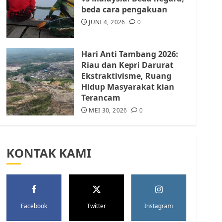
Batam Berhenti
beda cara pengakuan
Merampas Tanah Warga
Rempang
JUNI 4, 2026
0
JULI 15, 2026
0
5
Hari Anti Tambang 2026:
Riau dan Kepri Darurat
Ekstraktivisme, Ruang
Hidup Masyarakat kian
Terancam
MEI 30, 2026
0
KONTAK KAMI
Facebook
Twitter
Instagram