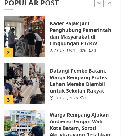
POPULAR POST
AGUSTUS 1, 2026
0
1
Kader Pajak jadi
Penghubung Pemerintah
dan Masyarakat di
Lingkungan RT/RW
AGUSTUS 1, 2026
0
2
Datangi Pemko Batam,
Warga Rempang Protes
Lahan Mereka Diambil
untuk Sekolah Rakyat
JULI 21, 2026
0
3
Warga Rempang Ajukan
Audiensi dengan Wali
Kota Batam, Soroti
Aktivitas yang Resahkan