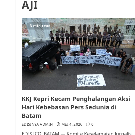
AJI
3 min read
KKJ Kepri Kecam Penghalangan Aksi
Hari Kebebasan Pers Sedunia di
Batam
EDISINYA ADMIN
MEI 4, 2026
0
EDISI.CO, BATAM — Komite Keselamatan Jurnalis