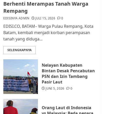
dan Masyarakat di
Berhenti Merampas Tanah Warga
Lingkungan RT/RW
Rempang
AGUSTUS 1, 2026
0
2
EDISINYA ADMIN
JULI 15, 2026
0
EDISI.CO, BATAM– Warga Pulau Rempang, Kota
Datangi Pemko Batam,
Batam, kembali menjadi korban perampasan
Warga Rempang Protes
tanah yang diduga...
Lahan Mereka Diambil
untuk Sekolah Rakyat
SELENGKAPNYA
JULI 21, 2026
0
3
Nelayan Kabupaten
Warga Rempang Ajukan
Bintan Desak Pencabutan
Audiensi dengan Wali
PSN dan Izin Tambang
Kota Batam, Soroti
Pasir Laut
Aktivitas yang Resahkan
Warga
JUNI 5, 2026
0
4
JULI 17, 2026
0
Orang Laut di Indonesia
Tim Advokasi Desak BP
vs Malaysia: Beda negara,