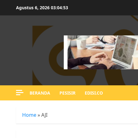
Skip
Agustus 6, 2026
03:04:54
to
content
BERANDA
PESISIR
EDISI.CO
Home
»
AJI