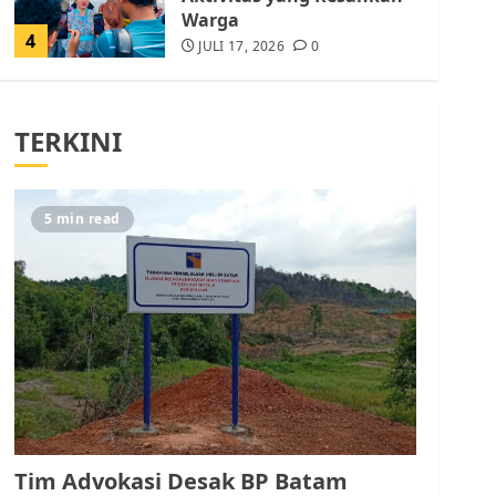
Warga
4
JULI 17, 2026
0
Tim Advokasi Desak BP
Batam Berhenti
TERKINI
Merampas Tanah Warga
Rempang
JULI 15, 2026
0
5
5 min read
Pemko Batam Tegaskan
RT dan RW bukan Petugas
Pendataan dan
Pemungutan Pajak
AGUSTUS 1, 2026
0
1
Kader Pajak jadi
Penghubung Pemerintah
Tim Advokasi Desak BP Batam