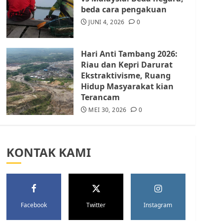
Batam Berhenti
beda cara pengakuan
Merampas Tanah Warga
Rempang
JUNI 4, 2026
0
JULI 15, 2026
0
5
Hari Anti Tambang 2026:
Riau dan Kepri Darurat
Ekstraktivisme, Ruang
Hidup Masyarakat kian
Terancam
MEI 30, 2026
0
KONTAK KAMI
Facebook
Twitter
Instagram