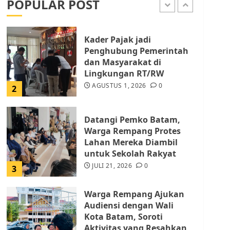
POPULAR POST
AGUSTUS 1, 2026
0
1
Kader Pajak jadi
Penghubung Pemerintah
dan Masyarakat di
Lingkungan RT/RW
AGUSTUS 1, 2026
0
2
Datangi Pemko Batam,
Warga Rempang Protes
Lahan Mereka Diambil
untuk Sekolah Rakyat
JULI 21, 2026
0
3
Warga Rempang Ajukan
Audiensi dengan Wali
Kota Batam, Soroti
Aktivitas yang Resahkan