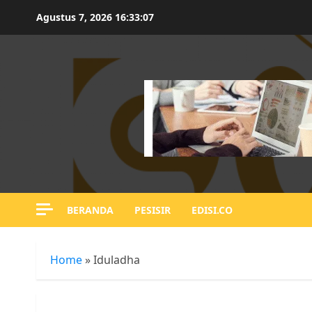
Skip
Agustus 7, 2026
16:33:08
to
content
BERANDA
PESISIR
EDISI.CO
Home
»
Iduladha