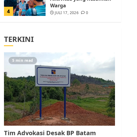
Warga
4
JULI 17, 2026
0
Tim Advokasi Desak BP
Batam Berhenti
TERKINI
Merampas Tanah Warga
Rempang
JULI 15, 2026
0
5
5 min read
Pemko Batam Tegaskan
RT dan RW bukan Petugas
Pendataan dan
Pemungutan Pajak
AGUSTUS 1, 2026
0
1
Kader Pajak jadi
Penghubung Pemerintah
Tim Advokasi Desak BP Batam