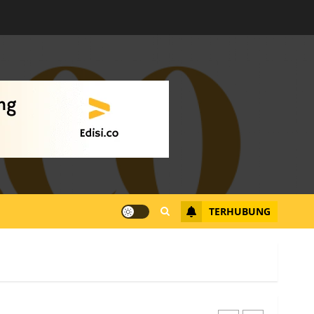
Warga Rempang Ajukan
Audiensi dengan Wali
Kota Batam, Soroti
Aktivitas yang Resahkan
Warga
4
JULI 17, 2026
0
Tim Advokasi Desak BP
Batam Berhenti
Merampas Tanah Warga
Rempang
TERHUBUNG
JULI 15, 2026
0
5
Pemko Batam Tegaskan
RT dan RW bukan Petugas
Pendataan dan
Pemungutan Pajak