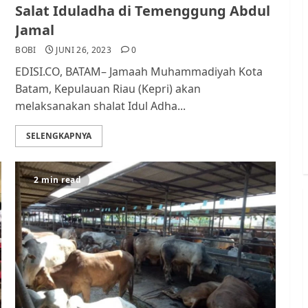
Salat Iduladha di Temenggung Abdul
Jamal
BOBI
JUNI 26, 2023
0
EDISI.CO, BATAM– Jamaah Muhammadiyah Kota
Batam, Kepulauan Riau (Kepri) akan
melaksanakan shalat Idul Adha...
SELENGKAPNYA
2 min read