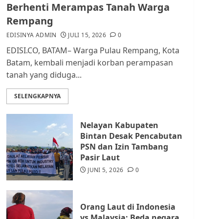
dan Masyarakat di
Berhenti Merampas Tanah Warga
Lingkungan RT/RW
Rempang
AGUSTUS 1, 2026
0
2
EDISINYA ADMIN
JULI 15, 2026
0
EDISI.CO, BATAM– Warga Pulau Rempang, Kota
Datangi Pemko Batam,
Batam, kembali menjadi korban perampasan
Warga Rempang Protes
tanah yang diduga...
Lahan Mereka Diambil
untuk Sekolah Rakyat
SELENGKAPNYA
JULI 21, 2026
0
3
Nelayan Kabupaten
Warga Rempang Ajukan
Bintan Desak Pencabutan
Audiensi dengan Wali
PSN dan Izin Tambang
Kota Batam, Soroti
Pasir Laut
Aktivitas yang Resahkan
Warga
JUNI 5, 2026
0
4
JULI 17, 2026
0
Orang Laut di Indonesia
Tim Advokasi Desak BP
vs Malaysia: Beda negara,