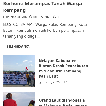
dan Masyarakat di
Berhenti Merampas Tanah Warga
Lingkungan RT/RW
Rempang
AGUSTUS 1, 2026
0
2
EDISINYA ADMIN
JULI 15, 2026
0
EDISI.CO, BATAM– Warga Pulau Rempang, Kota
Datangi Pemko Batam,
Batam, kembali menjadi korban perampasan
Warga Rempang Protes
tanah yang diduga...
Lahan Mereka Diambil
untuk Sekolah Rakyat
SELENGKAPNYA
JULI 21, 2026
0
3
Nelayan Kabupaten
Warga Rempang Ajukan
Bintan Desak Pencabutan
Audiensi dengan Wali
PSN dan Izin Tambang
Kota Batam, Soroti
Pasir Laut
Aktivitas yang Resahkan
Warga
JUNI 5, 2026
0
4
JULI 17, 2026
0
Orang Laut di Indonesia
Tim Advokasi Desak BP
vs Malaysia: Beda negara,