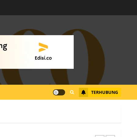
Warga Rempang Ajukan
Audiensi dengan Wali
Kota Batam, Soroti
Aktivitas yang Resahkan
Warga
4
JULI 17, 2026
0
Tim Advokasi Desak BP
Batam Berhenti
Merampas Tanah Warga
Rempang
TERHUBUNG
JULI 15, 2026
0
5
Pemko Batam Tegaskan
RT dan RW bukan Petugas
Pendataan dan
Pemungutan Pajak