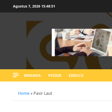
Skip
Agustus 7, 2026
15:48:52
to
content
BERANDA
PESISIR
EDISI.CO
Home
»
Pasir Laut