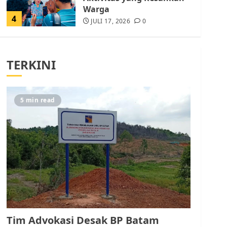
Warga
4
JULI 17, 2026
0
Tim Advokasi Desak BP
Batam Berhenti
TERKINI
Merampas Tanah Warga
Rempang
JULI 15, 2026
0
5
5 min read
Pemko Batam Tegaskan
RT dan RW bukan Petugas
Pendataan dan
Pemungutan Pajak
AGUSTUS 1, 2026
0
1
Kader Pajak jadi
Penghubung Pemerintah
Tim Advokasi Desak BP Batam