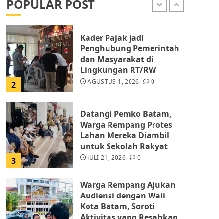
POPULAR POST
AGUSTUS 1, 2026
0
1
Kader Pajak jadi
Penghubung Pemerintah
dan Masyarakat di
Lingkungan RT/RW
AGUSTUS 1, 2026
0
2
Datangi Pemko Batam,
Warga Rempang Protes
Lahan Mereka Diambil
untuk Sekolah Rakyat
JULI 21, 2026
0
3
Warga Rempang Ajukan
Audiensi dengan Wali
Kota Batam, Soroti
Aktivitas yang Resahkan