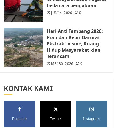
Batam Berhenti
beda cara pengakuan
Merampas Tanah Warga
Rempang
JUNI 4, 2026
0
JULI 15, 2026
0
5
Hari Anti Tambang 2026:
Riau dan Kepri Darurat
Ekstraktivisme, Ruang
Hidup Masyarakat kian
Terancam
MEI 30, 2026
0
KONTAK KAMI
Facebook
Twitter
Instagram