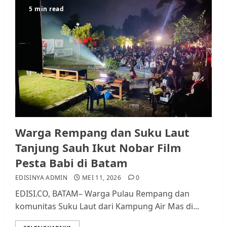
Datangi Pemko Batam, Warga
5 min read
Rempang Protes Lahan Mereka
Diambil untuk Sekolah Rakyat
JULI 21, 2026
0
3
Warga Rempang Ajukan
Audiensi dengan Wali Kota
Batam, Soroti Aktivitas yang
Resahkan Warga
4
JULI 17, 2026
0
Warga Rempang dan Suku Laut
Tanjung Sauh Ikut Nobar Film
Pesta Babi di Batam
Tim Advokasi Desak BP Batam
Berhenti Merampas Tanah
EDISINYA ADMIN
MEI 11, 2026
0
Warga Rempang
EDISI.CO, BATAM– Warga Pulau Rempang dan
JULI 15, 2026
0
komunitas Suku Laut dari Kampung Air Mas di...
5