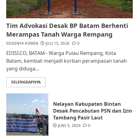
1
Kader Pajak jadi Penghubung
Tim Advokasi Desak BP Batam Berhenti
Pemerintah dan Masyarakat di
Merampas Tanah Warga Rempang
Lingkungan RT/RW
EDISINYA ADMIN
JULI 15, 2026
0
AGUSTUS 1, 2026
0
2
EDISI.CO, BATAM– Warga Pulau Rempang, Kota
Batam, kembali menjadi korban perampasan tanah
yang diduga...
Datangi Pemko Batam, Warga
Rempang Protes Lahan Mereka
SELENGKAPNYA
Diambil untuk Sekolah Rakyat
JULI 21, 2026
0
3
Nelayan Kabupaten Bintan
Desak Pencabutan PSN dan Izin
Warga Rempang Ajukan
Tambang Pasir Laut
Audiensi dengan Wali Kota
JUNI 5, 2026
0
Batam, Soroti Aktivitas yang
Resahkan Warga