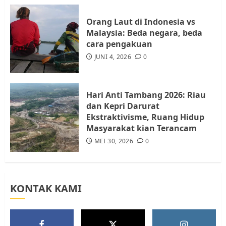
4
JULI 17, 2026
0
Orang Laut di Indonesia vs
Malaysia: Beda negara, beda
cara pengakuan
Tim Advokasi Desak BP Batam
Berhenti Merampas Tanah
JUNI 4, 2026
0
Warga Rempang
JULI 15, 2026
0
5
Hari Anti Tambang 2026: Riau
dan Kepri Darurat
Ekstraktivisme, Ruang Hidup
Masyarakat kian Terancam
MEI 30, 2026
0
KONTAK KAMI