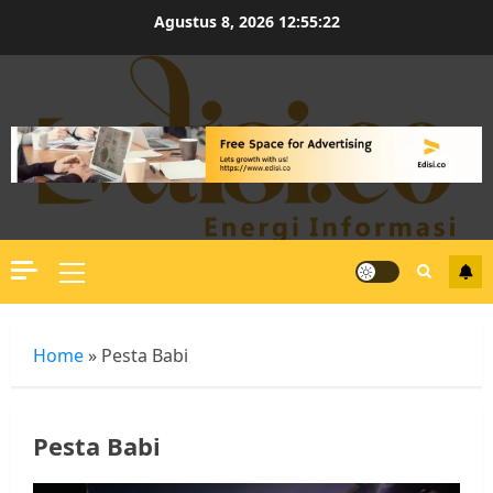
Skip
Agustus 8, 2026
12:55:22
to
content
Primary
Menu
Home
»
Pesta Babi
Pesta Babi