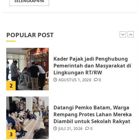
SELENGKAPNYA
Pemko Batam Tegaskan RT dan
RW bukan Petugas Pendataan
dan Pemungutan Pajak
AGUSTUS 1, 2026
0
POPULAR POST
1
Kader Pajak jadi Penghubung
Pemerintah dan Masyarakat di
Lingkungan RT/RW
AGUSTUS 1, 2026
0
2
Datangi Pemko Batam, Warga
Rempang Protes Lahan Mereka
Diambil untuk Sekolah Rakyat
JULI 21, 2026
0
3