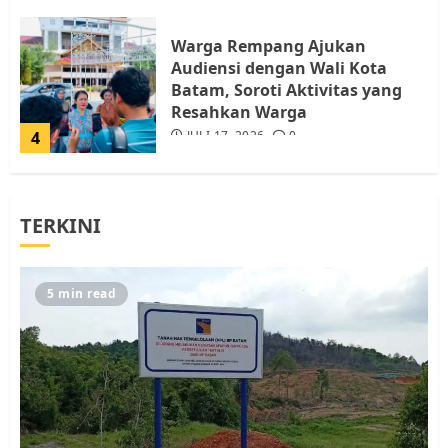
Warga Rempang Ajukan
Audiensi dengan Wali Kota
Batam, Soroti Aktivitas yang
Resahkan Warga
4
JULI 17, 2026
0
Tim Advokasi Desak BP Batam
TERKINI
Berhenti Merampas Tanah
Warga Rempang
JULI 15, 2026
0
5
5 min read
Pemko Batam Tegaskan RT dan
RW bukan Petugas Pendataan
dan Pemungutan Pajak
AGUSTUS 1, 2026
0