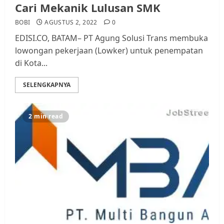
Cari Mekanik Lulusan SMK
BOBI
AGUSTUS 2, 2022
0
EDISI.CO, BATAM– PT Agung Solusi Trans membuka
lowongan pekerjaan (Lowker) untuk penempatan
di Kota...
SELENGKAPNYA
2 min read
Datangi Pemko Batam, Warga
Rempang Protes Lahan Mereka
Diambil untuk Sekolah Rakyat
JULI 21, 2026
0
3
Warga Rempang Ajukan
Audiensi dengan Wali Kota
Batam, Soroti Aktivitas yang