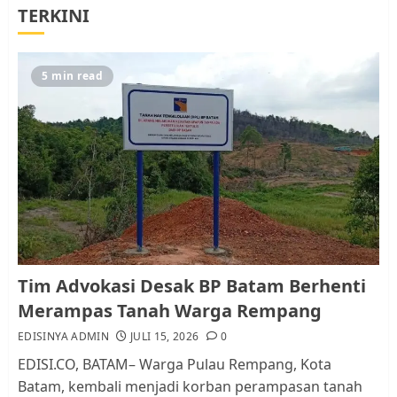
Tim Advokasi Desak BP Batam
TERKINI
Berhenti Merampas Tanah
Warga Rempang
JULI 15, 2026
0
5
5 min read
Pemko Batam Tegaskan RT dan
RW bukan Petugas Pendataan
dan Pemungutan Pajak
AGUSTUS 1, 2026
0
1
Kader Pajak jadi Penghubung
Tim Advokasi Desak BP Batam Berhenti
Pemerintah dan Masyarakat di
Merampas Tanah Warga Rempang
Lingkungan RT/RW
EDISINYA ADMIN
JULI 15, 2026
0
AGUSTUS 1, 2026
0
2
EDISI.CO, BATAM– Warga Pulau Rempang, Kota
Batam, kembali menjadi korban perampasan tanah