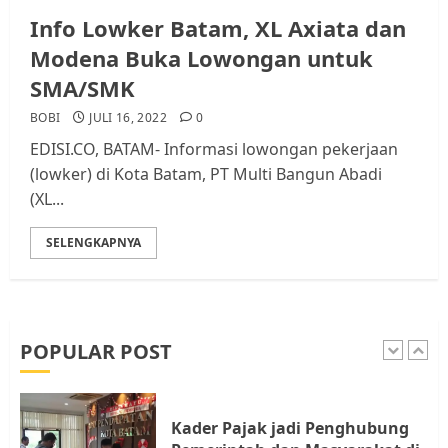
Resahkan Warga
Info Lowker Batam, XL Axiata dan
4
JULI 17, 2026
0
Modena Buka Lowongan untuk
SMA/SMK
Tim Advokasi Desak BP Batam
BOBI
JULI 16, 2022
0
Berhenti Merampas Tanah
EDISI.CO, BATAM- Informasi lowongan pekerjaan
Warga Rempang
(lowker) di Kota Batam, PT Multi Bangun Abadi
JULI 15, 2026
0
(XL...
5
SELENGKAPNYA
Pemko Batam Tegaskan RT dan
RW bukan Petugas Pendataan
dan Pemungutan Pajak
AGUSTUS 1, 2026
0
POPULAR POST
1
Kader Pajak jadi Penghubung