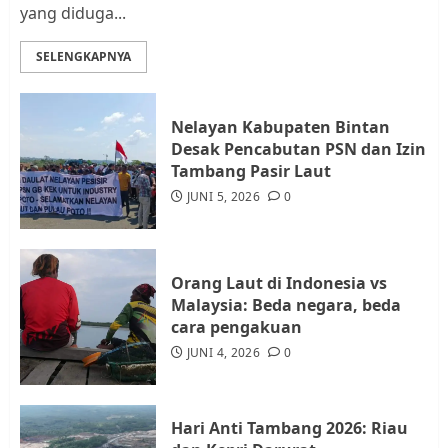
yang diduga...
Datangi Pemko Batam, Warga
Rempang Protes Lahan Mereka
SELENGKAPNYA
Diambil untuk Sekolah Rakyat
JULI 21, 2026
0
3
Nelayan Kabupaten Bintan
Desak Pencabutan PSN dan Izin
Warga Rempang Ajukan
Tambang Pasir Laut
Audiensi dengan Wali Kota
JUNI 5, 2026
0
Batam, Soroti Aktivitas yang
Resahkan Warga
4
JULI 17, 2026
0
Orang Laut di Indonesia vs
Malaysia: Beda negara, beda
cara pengakuan
Tim Advokasi Desak BP Batam
Berhenti Merampas Tanah
JUNI 4, 2026
0
Warga Rempang
JULI 15, 2026
0
5
Hari Anti Tambang 2026: Riau