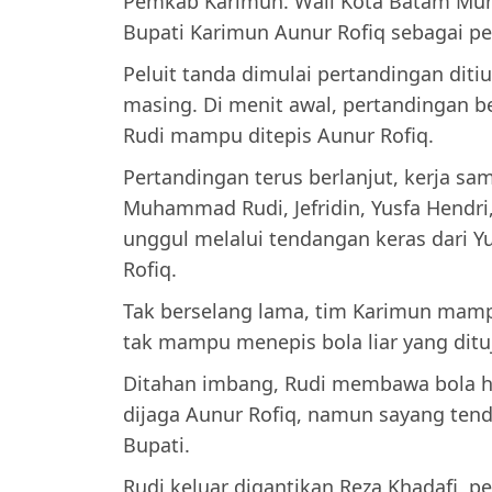
Pemkab Karimun. Wali Kota Batam Muh
Bupati Karimun Aunur Rofiq sebagai p
Peluit tanda dimulai pertandingan ditiu
masing. Di menit awal, pertandingan b
Rudi mampu ditepis Aunur Rofiq.
Pertandingan terus berlanjut, kerja s
Muhammad Rudi, Jefridin, Yusfa Hendr
unggul melalui tendangan keras dari Y
Rofiq.
Tak berselang lama, tim Karimun ma
tak mampu menepis bola liar yang dit
Ditahan imbang, Rudi membawa bola h
dijaga Aunur Rofiq, namun sayang tend
Bupati.
Rudi keluar digantikan Reza Khadafi, 