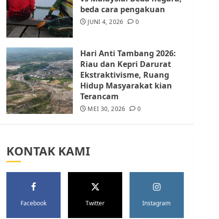
Batam Berhenti
beda cara pengakuan
Merampas Tanah Warga
Rempang
JUNI 4, 2026
0
JULI 15, 2026
0
5
Hari Anti Tambang 2026:
Riau dan Kepri Darurat
Ekstraktivisme, Ruang
Hidup Masyarakat kian
Terancam
MEI 30, 2026
0
KONTAK KAMI
Facebook
Twitter
Instagram