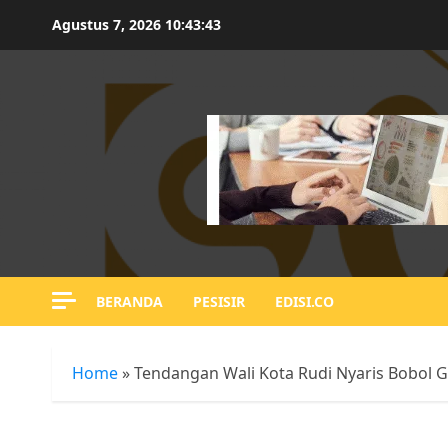
Skip
Agustus 7, 2026
10:43:44
to
content
BERANDA
PESISIR
EDISI.CO
Home
»
Tendangan Wali Kota Rudi Nyaris Bobol 