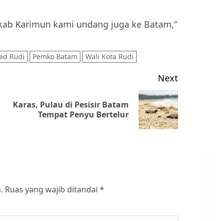
mkab Karimun kami undang juga ke Batam,”
d Rudi
Pemko Batam
Wali Kota Rudi
Next
Karas, Pulau di Pesisir Batam
Previous
Next
Tempat Penyu Bertelur
post:
post:
.
Ruas yang wajib ditandai
*