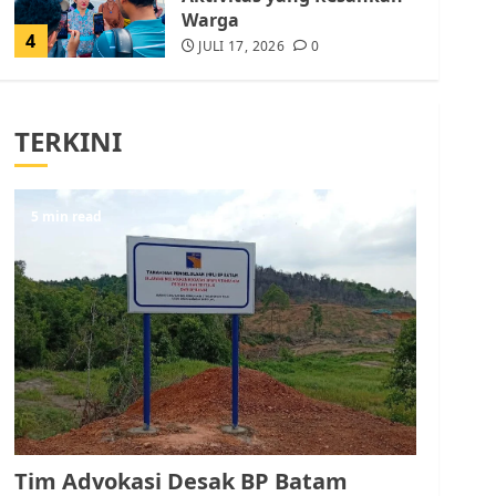
Warga
4
JULI 17, 2026
0
Tim Advokasi Desak BP
Batam Berhenti
TERKINI
Merampas Tanah Warga
Rempang
JULI 15, 2026
0
5
5 min read
Pemko Batam Tegaskan
RT dan RW bukan Petugas
Pendataan dan
Pemungutan Pajak
AGUSTUS 1, 2026
0
1
Kader Pajak jadi
Penghubung Pemerintah
Tim Advokasi Desak BP Batam