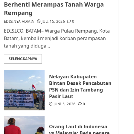
dan Masyarakat di
Berhenti Merampas Tanah Warga
Lingkungan RT/RW
Rempang
AGUSTUS 1, 2026
0
2
EDISINYA ADMIN
JULI 15, 2026
0
EDISI.CO, BATAM– Warga Pulau Rempang, Kota
Datangi Pemko Batam,
Batam, kembali menjadi korban perampasan
Warga Rempang Protes
tanah yang diduga...
Lahan Mereka Diambil
untuk Sekolah Rakyat
SELENGKAPNYA
JULI 21, 2026
0
3
Nelayan Kabupaten
Warga Rempang Ajukan
Bintan Desak Pencabutan
Audiensi dengan Wali
PSN dan Izin Tambang
Kota Batam, Soroti
Pasir Laut
Aktivitas yang Resahkan
Warga
JUNI 5, 2026
0
4
JULI 17, 2026
0
Orang Laut di Indonesia
Tim Advokasi Desak BP
vs Malaysia: Beda negara,