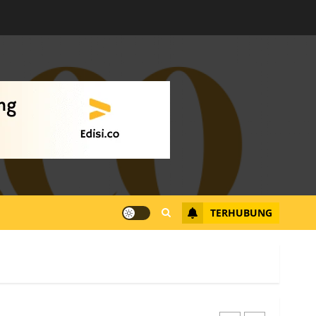
Warga Rempang Ajukan
Audiensi dengan Wali
Kota Batam, Soroti
Aktivitas yang Resahkan
Warga
4
JULI 17, 2026
0
Tim Advokasi Desak BP
Batam Berhenti
Merampas Tanah Warga
Rempang
TERHUBUNG
JULI 15, 2026
0
5
Pemko Batam Tegaskan
RT dan RW bukan Petugas
Pendataan dan
Pemungutan Pajak