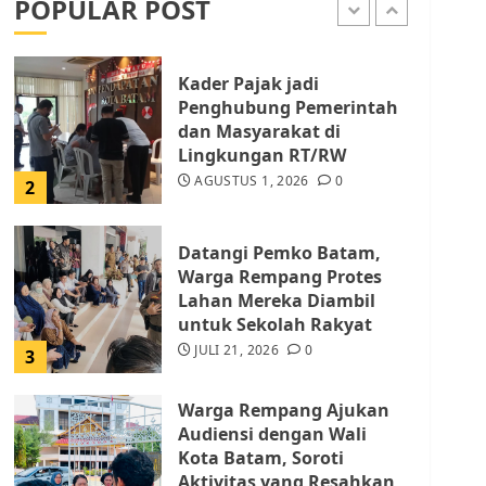
POPULAR POST
AGUSTUS 1, 2026
0
1
Kader Pajak jadi
Penghubung Pemerintah
dan Masyarakat di
Lingkungan RT/RW
AGUSTUS 1, 2026
0
2
Datangi Pemko Batam,
Warga Rempang Protes
Lahan Mereka Diambil
untuk Sekolah Rakyat
JULI 21, 2026
0
3
Warga Rempang Ajukan
Audiensi dengan Wali
Kota Batam, Soroti
Aktivitas yang Resahkan