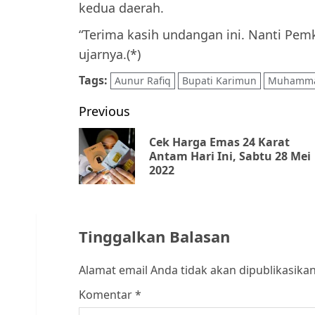
kedua daerah.
“Terima kasih undangan ini. Nanti Pe
ujarnya.(*)
Tags:
Aunur Rafiq
Bupati Karimun
Muhamma
Post
Previous
navigation
Cek Harga Emas 24 Karat
Antam Hari Ini, Sabtu 28 Mei
2022
Tinggalkan Balasan
Alamat email Anda tidak akan dipublikasikan
Komentar
*