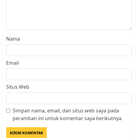
Nama
Email
Situs Web
Datangi Pemko Batam, Warga
Rempang Protes Lahan Mereka
Simpan nama, email, dan situs web saya pada
Diambil untuk Sekolah Rakyat
peramban ini untuk komentar saya berikutnya.
JULI 21, 2026
0
3