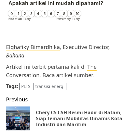
Elghafiky Bimardhika
, Executive Director,
Bahana
Artikel ini terbit pertama kali di
The
Conversation
. Baca
artikel sumber
.
Tags:
PLTS
transisi energi
Post
Previous
navigation
Chery C5 CSH Resmi Hadir di Batam,
Pr
Siap Temani Mobilitas Dinamis Kota
Industri dan Maritim
po