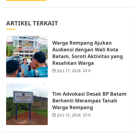
Warga Rempang Ajukan
Audiensi dengan Wali Kota
Batam, Soroti Aktivitas yang
ARTIKEL TERKAIT
Resahkan Warga
4
JULI 17, 2026
0
Warga Rempang Ajukan
Audiensi dengan Wali Kota
Batam, Soroti Aktivitas yang
Tim Advokasi Desak BP Batam
Resahkan Warga
Berhenti Merampas Tanah
Warga Rempang
JULI 17, 2026
0
JULI 15, 2026
0
5
Tim Advokasi Desak BP Batam
Berhenti Merampas Tanah
Pemko Batam Tegaskan RT dan
Warga Rempang
RW bukan Petugas Pendataan
JULI 15, 2026
0
dan Pemungutan Pajak
AGUSTUS 1, 2026
0
1