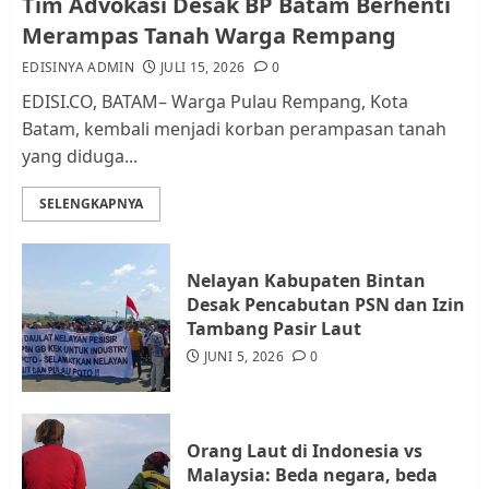
Tim Advokasi Desak BP Batam Berhenti
AGUSTUS 1, 2026
0
2
Merampas Tanah Warga Rempang
EDISINYA ADMIN
JULI 15, 2026
0
Datangi Pemko Batam, Warga
EDISI.CO, BATAM– Warga Pulau Rempang, Kota
Rempang Protes Lahan Mereka
Batam, kembali menjadi korban perampasan tanah
Diambil untuk Sekolah Rakyat
yang diduga...
JULI 21, 2026
0
3
SELENGKAPNYA
Warga Rempang Ajukan
Nelayan Kabupaten Bintan
Audiensi dengan Wali Kota
Desak Pencabutan PSN dan Izin
Batam, Soroti Aktivitas yang
Tambang Pasir Laut
Resahkan Warga
JUNI 5, 2026
0
4
JULI 17, 2026
0
Tim Advokasi Desak BP Batam
Orang Laut di Indonesia vs
Berhenti Merampas Tanah
Malaysia: Beda negara, beda