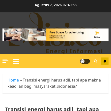
Skip
Agustus 7, 2026
07:40:59
to
content
Primary
Menu
Home
»
Transisi energi harus adil, tapi apa makna
keadilan bagi masyarakat Indonesia?
Transisi energi harus adil, tapi apa