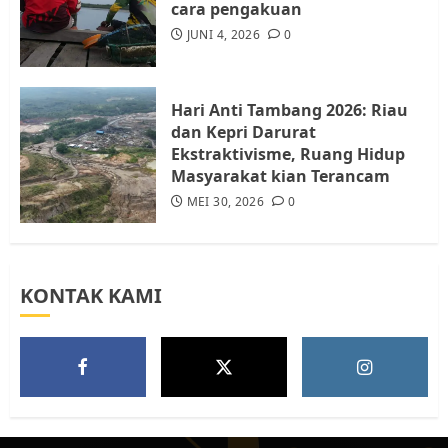
Warga Rempang
cara pengakuan
JULI 15, 2026
0
JUNI 4, 2026
0
5
Hari Anti Tambang 2026: Riau
dan Kepri Darurat
Ekstraktivisme, Ruang Hidup
Masyarakat kian Terancam
MEI 30, 2026
0
KONTAK KAMI