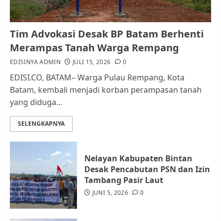
Kader Pajak jadi Penghubung
Tim Advokasi Desak BP Batam Berhenti
Pemerintah dan Masyarakat di
Merampas Tanah Warga Rempang
Lingkungan RT/RW
EDISINYA ADMIN
JULI 15, 2026
0
AGUSTUS 1, 2026
0
2
EDISI.CO, BATAM– Warga Pulau Rempang, Kota
Batam, kembali menjadi korban perampasan tanah
yang diduga...
Datangi Pemko Batam, Warga
Rempang Protes Lahan Mereka
SELENGKAPNYA
Diambil untuk Sekolah Rakyat
JULI 21, 2026
0
3
Nelayan Kabupaten Bintan
Desak Pencabutan PSN dan Izin
Warga Rempang Ajukan
Tambang Pasir Laut
Audiensi dengan Wali Kota
JUNI 5, 2026
0
Batam, Soroti Aktivitas yang
Resahkan Warga