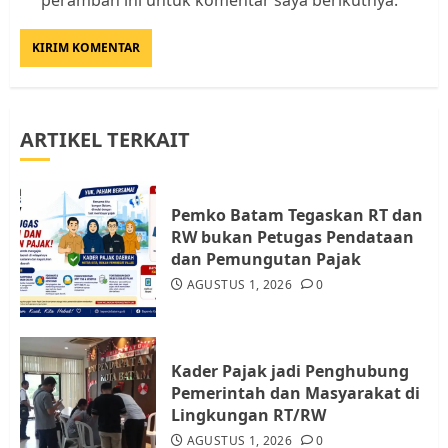
Rempang Protes Lahan Mereka
Diambil untuk Sekolah Rakyat
JULI 21, 2026
0
3
ARTIKEL TERKAIT
Warga Rempang Ajukan
Audiensi dengan Wali Kota
Batam, Soroti Aktivitas yang
Resahkan Warga
Pemko Batam Tegaskan RT dan
RW bukan Petugas Pendataan
4
JULI 17, 2026
0
dan Pemungutan Pajak
AGUSTUS 1, 2026
0
Tim Advokasi Desak BP Batam
Berhenti Merampas Tanah
Warga Rempang
Kader Pajak jadi Penghubung
JULI 15, 2026
0
Pemerintah dan Masyarakat di
5
Lingkungan RT/RW
AGUSTUS 1, 2026
0