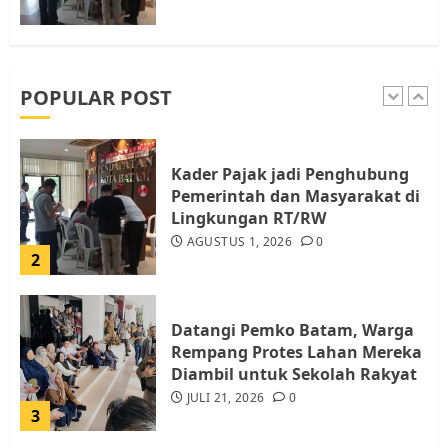
Pemko Batam Tegaskan RT dan
RW bukan Petugas Pendataan
dan Pemungutan Pajak
AGUSTUS 1, 2026
0
POPULAR POST
1
Kader Pajak jadi Penghubung
Pemerintah dan Masyarakat di
Lingkungan RT/RW
AGUSTUS 1, 2026
0
2
Datangi Pemko Batam, Warga
Rempang Protes Lahan Mereka
Diambil untuk Sekolah Rakyat
JULI 21, 2026
0
3