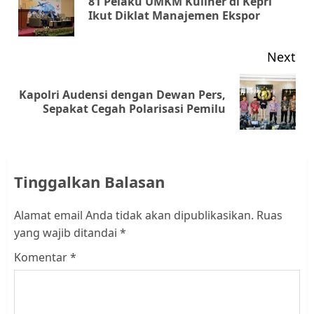
81 Pelaku UMKM Kuliner di Kepri
Pr
Ikut Diklat Manajemen Ekspor
pos
Next
Kapolri Audensi dengan Dewan Pers,
Next
Sepakat Cegah Polarisasi Pemilu
post:
Tinggalkan Balasan
Alamat email Anda tidak akan dipublikasikan.
Ruas
yang wajib ditandai
*
Komentar
*