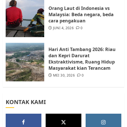
4
JULI 17, 2026
0
Orang Laut di Indonesia vs
Malaysia: Beda negara, beda
cara pengakuan
Tim Advokasi Desak BP Batam
Berhenti Merampas Tanah
JUNI 4, 2026
0
Warga Rempang
JULI 15, 2026
0
5
Hari Anti Tambang 2026: Riau
dan Kepri Darurat
Ekstraktivisme, Ruang Hidup
Masyarakat kian Terancam
MEI 30, 2026
0
KONTAK KAMI