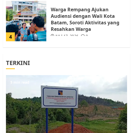
Warga Rempang Ajukan
Audiensi dengan Wali Kota
Batam, Soroti Aktivitas yang
Resahkan Warga
4
JULI 17, 2026
0
Tim Advokasi Desak BP Batam
TERKINI
Berhenti Merampas Tanah
Warga Rempang
JULI 15, 2026
0
5
5 min read
Pemko Batam Tegaskan RT dan
RW bukan Petugas Pendataan
dan Pemungutan Pajak
AGUSTUS 1, 2026
0
1