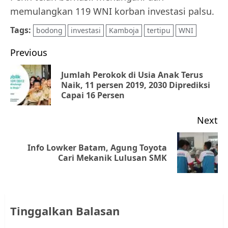
memulangkan 119 WNI korban investasi palsu.
Tags:
bodong
investasi
Kamboja
tertipu
WNI
Post
Previous
navigation
Jumlah Perokok di Usia Anak Terus
Pr
Naik, 11 persen 2019, 2030 Diprediksi
Capai 16 Persen
po
Next
Info Lowker Batam, Agung Toyota
Next
Cari Mekanik Lulusan SMK
post:
Tinggalkan Balasan