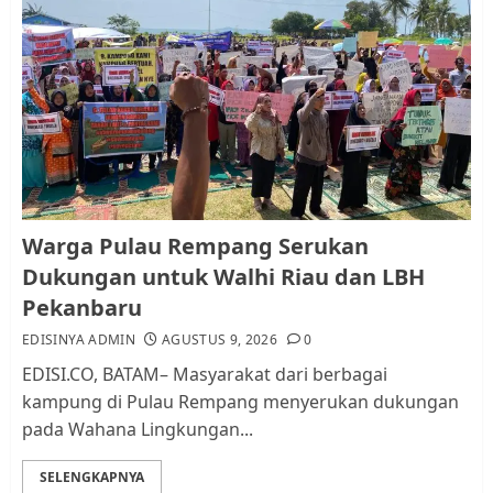
Warga Pulau Rempang Serukan
Dukungan untuk Walhi Riau
dan LBH Pekanbaru
AGUSTUS 9, 2026
0
1
Pemko Batam Tegaskan RT dan
Warga Pulau Rempang Serukan
RW bukan Petugas Pendataan
Dukungan untuk Walhi Riau dan LBH
dan Pemungutan Pajak
Pekanbaru
AGUSTUS 1, 2026
0
2
EDISINYA ADMIN
AGUSTUS 9, 2026
0
EDISI.CO, BATAM– Masyarakat dari berbagai
kampung di Pulau Rempang menyerukan dukungan
Kader Pajak jadi Penghubung
pada Wahana Lingkungan...
Pemerintah dan Masyarakat di
Lingkungan RT/RW
SELENGKAPNYA
AGUSTUS 1, 2026
0