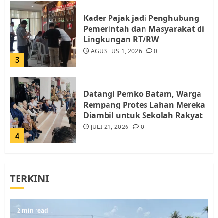
Kader Pajak jadi Penghubung
Pemerintah dan Masyarakat di
Lingkungan RT/RW
AGUSTUS 1, 2026
0
3
Datangi Pemko Batam, Warga
Rempang Protes Lahan Mereka
Diambil untuk Sekolah Rakyat
JULI 21, 2026
0
4
Warga Rempang Ajukan
TERKINI
Audiensi dengan Wali Kota
Batam, Soroti Aktivitas yang
Resahkan Warga
5
2 min read
JULI 17, 2026
0