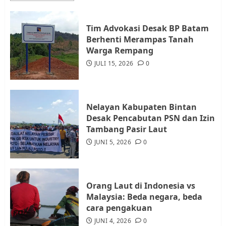
3
Tim Advokasi Desak BP Batam
Datangi Pemko Batam, Warga
Berhenti Merampas Tanah
Rempang Protes Lahan Mereka
Warga Rempang
Diambil untuk Sekolah Rakyat
JULI 15, 2026
0
JULI 21, 2026
0
4
Nelayan Kabupaten Bintan
Warga Rempang Ajukan
Desak Pencabutan PSN dan Izin
Audiensi dengan Wali Kota
Tambang Pasir Laut
Batam, Soroti Aktivitas yang
JUNI 5, 2026
0
Resahkan Warga
5
JULI 17, 2026
0
Orang Laut di Indonesia vs
Malaysia: Beda negara, beda
cara pengakuan
JUNI 4, 2026
0