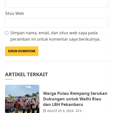
Situs Web
Simpan nama, email, dan situs web saya pada
Kader Pajak jadi Penghubung
peramban ini untuk komentar saya berikutnya.
Pemerintah dan Masyarakat di
Lingkungan RT/RW
AGUSTUS 1, 2026
0
3
ARTIKEL TERKAIT
Datangi Pemko Batam, Warga
Rempang Protes Lahan Mereka
Diambil untuk Sekolah Rakyat
Warga Pulau Rempang Serukan
JULI 21, 2026
0
Dukungan untuk Walhi Riau
4
dan LBH Pekanbaru
AGUSTUS 9, 2026
0