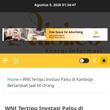
Skip
Agustus 9, 2026
01:34:48
to
content
Primary
Menu
Home
»
WNI Tertipu Invstasi Palsu di Kamboja
Bertambah Jadi 60 Orang
WNI Tertipu Invstasi Palsu di