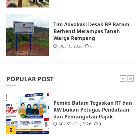
Warga Rempang Ajukan
Audiensi dengan Wali Kota
Batam, Soroti Aktivitas yang
Resahkan Warga
Tim Advokasi Desak BP Batam
Berhenti Merampas Tanah
5
JULI 17, 2026
0
Warga Rempang
JULI 15, 2026
0
Warga Pulau Rempang Serukan
Dukungan untuk Walhi Riau
dan LBH Pekanbaru
AGUSTUS 9, 2026
0
POPULAR POST
1
Pemko Batam Tegaskan RT dan
RW bukan Petugas Pendataan
dan Pemungutan Pajak
AGUSTUS 1, 2026
0
2