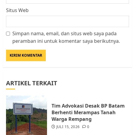
Situs Web
Simpan nama, email, dan situs web saya pada
Datangi Pemko Batam, Warga
peramban ini untuk komentar saya berikutnya.
Rempang Protes Lahan Mereka
Diambil untuk Sekolah Rakyat
JULI 21, 2026
0
3
ARTIKEL TERKAIT
Warga Rempang Ajukan
Audiensi dengan Wali Kota
Batam, Soroti Aktivitas yang
Resahkan Warga
Tim Advokasi Desak BP Batam
Berhenti Merampas Tanah
4
JULI 17, 2026
0
Warga Rempang
JULI 15, 2026
0
Tim Advokasi Desak BP Batam