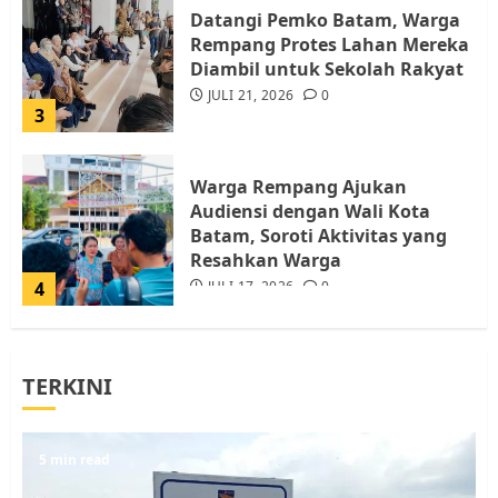
Datangi Pemko Batam, Warga
Rempang Protes Lahan Mereka
Diambil untuk Sekolah Rakyat
JULI 21, 2026
0
3
Warga Rempang Ajukan
Audiensi dengan Wali Kota
Batam, Soroti Aktivitas yang
Resahkan Warga
4
JULI 17, 2026
0
Tim Advokasi Desak BP Batam
TERKINI
Berhenti Merampas Tanah
Warga Rempang
JULI 15, 2026
0
5
5 min read