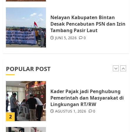
Berhenti Merampas Tanah
Warga Rempang
Nelayan Kabupaten Bintan
JULI 15, 2026
0
Desak Pencabutan PSN dan Izin
5
Tambang Pasir Laut
JUNI 5, 2026
0
Pemko Batam Tegaskan RT dan
RW bukan Petugas Pendataan
dan Pemungutan Pajak
AGUSTUS 1, 2026
0
POPULAR POST
1
Kader Pajak jadi Penghubung
Pemerintah dan Masyarakat di
Lingkungan RT/RW
AGUSTUS 1, 2026
0
2