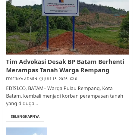
Pemko Batam Tegaskan RT dan
RW bukan Petugas Pendataan
dan Pemungutan Pajak
AGUSTUS 1, 2026
0
1
Kader Pajak jadi Penghubung
Tim Advokasi Desak BP Batam Berhenti
Pemerintah dan Masyarakat di
Merampas Tanah Warga Rempang
Lingkungan RT/RW
EDISINYA ADMIN
JULI 15, 2026
0
AGUSTUS 1, 2026
0
2
EDISI.CO, BATAM– Warga Pulau Rempang, Kota
Batam, kembali menjadi korban perampasan tanah
yang diduga...
Datangi Pemko Batam, Warga
Rempang Protes Lahan Mereka
SELENGKAPNYA
Diambil untuk Sekolah Rakyat
JULI 21, 2026
0
3