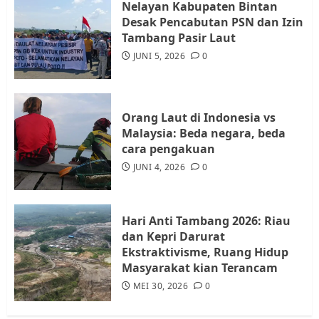
Nelayan Kabupaten Bintan
Desak Pencabutan PSN dan Izin
Warga Rempang Ajukan
Tambang Pasir Laut
Audiensi dengan Wali Kota
JUNI 5, 2026
0
Batam, Soroti Aktivitas yang
Resahkan Warga
4
JULI 17, 2026
0
Orang Laut di Indonesia vs
Malaysia: Beda negara, beda
cara pengakuan
Tim Advokasi Desak BP Batam
Berhenti Merampas Tanah
JUNI 4, 2026
0
Warga Rempang
JULI 15, 2026
0
5
Hari Anti Tambang 2026: Riau
dan Kepri Darurat
Ekstraktivisme, Ruang Hidup
Masyarakat kian Terancam
MEI 30, 2026
0