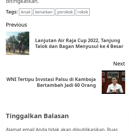
ditingkatkan.
Tags:
Anak
kenaikan
perokok
rokok
Post
Previous
navigation
Lanjutan Air Raja Cup 2022, Tanjung
Pr
Talok dan Bagan Menyusul ke 4 Besar
po
Next
WNI Tertipu Invstasi Palsu di Kamboja
Next
Bertambah Jadi 60 Orang
post:
Tinggalkan Balasan
Alamat email Anda tidak akan dipublikasikan.
Ruas