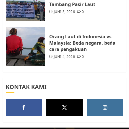
Audiensi dengan Wali Kota
Tambang Pasir Laut
Batam, Soroti Aktivitas yang
JUNI 5, 2026
0
Resahkan Warga
5
JULI 17, 2026
0
Orang Laut di Indonesia vs
Malaysia: Beda negara, beda
cara pengakuan
JUNI 4, 2026
0
KONTAK KAMI