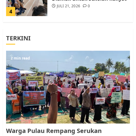
JULI 21, 2026
0
4
Warga Rempang Ajukan
TERKINI
Audiensi dengan Wali Kota
Batam, Soroti Aktivitas yang
Resahkan Warga
5
2 min read
JULI 17, 2026
0
Warga Pulau Rempang Serukan
Dukungan untuk Walhi Riau
dan LBH Pekanbaru
AGUSTUS 9, 2026
0
1
Pemko Batam Tegaskan RT dan
Warga Pulau Rempang Serukan
RW bukan Petugas Pendataan