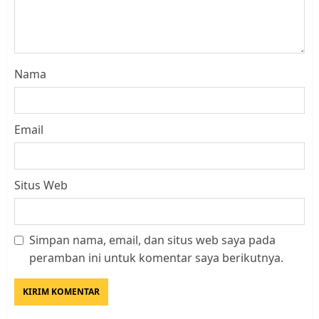
Nama
Email
Situs Web
Simpan nama, email, dan situs web saya pada
Kader Pajak jadi Penghubung
peramban ini untuk komentar saya berikutnya.
Pemerintah dan Masyarakat di
Lingkungan RT/RW
AGUSTUS 1, 2026
0
3