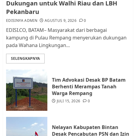
Dukungan untuk Walhi Riau dan LBH
dan Pemungutan Pajak
Pekanbaru
AGUSTUS 1, 2026
0
2
EDISINYA ADMIN
AGUSTUS 9, 2026
0
EDISI.CO, BATAM– Masyarakat dari berbagai
kampung di Pulau Rempang menyerukan dukungan
Kader Pajak jadi Penghubung
pada Wahana Lingkungan...
Pemerintah dan Masyarakat di
Lingkungan RT/RW
SELENGKAPNYA
AGUSTUS 1, 2026
0
3
Tim Advokasi Desak BP Batam
Datangi Pemko Batam, Warga
Berhenti Merampas Tanah
Rempang Protes Lahan Mereka
Warga Rempang
Diambil untuk Sekolah Rakyat
JULI 15, 2026
0
JULI 21, 2026
0
4
Nelayan Kabupaten Bintan
Warga Rempang Ajukan
Desak Pencabutan PSN dan Izin