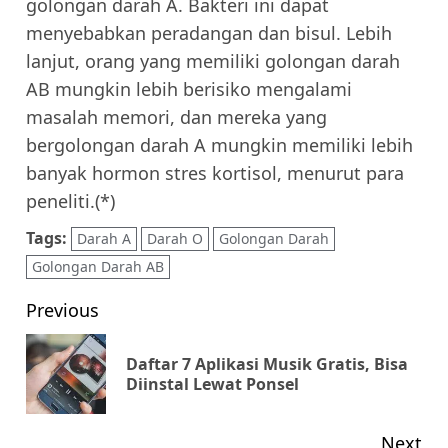
golongan darah A. Bakteri ini dapat
menyebabkan peradangan dan bisul. Lebih
lanjut, orang yang memiliki golongan darah
AB mungkin lebih berisiko mengalami
masalah memori, dan mereka yang
bergolongan darah A mungkin memiliki lebih
banyak hormon stres kortisol, menurut para
peneliti.(*)
Tags:
Darah A
Darah O
Golongan Darah
Golongan Darah AB
Post
Previous
navigation
Daftar 7 Aplikasi Musik Gratis, Bisa
Pr
Diinstal Lewat Ponsel
pos
Next