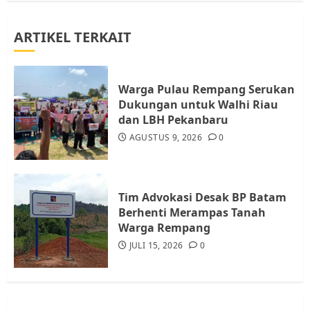
ARTIKEL TERKAIT
Datangi Pemko Batam, Warga
Rempang Protes Lahan Mereka
Diambil untuk Sekolah Rakyat
Warga Pulau Rempang Serukan
JULI 21, 2026
0
Dukungan untuk Walhi Riau
4
dan LBH Pekanbaru
AGUSTUS 9, 2026
0
Warga Rempang Ajukan
Audiensi dengan Wali Kota
Batam, Soroti Aktivitas yang
Resahkan Warga
Tim Advokasi Desak BP Batam
Berhenti Merampas Tanah
5
JULI 17, 2026
0
Warga Rempang
JULI 15, 2026
0
Warga Pulau Rempang Serukan
Dukungan untuk Walhi Riau
dan LBH Pekanbaru
AGUSTUS 9, 2026
0