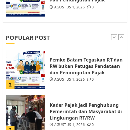
AGUSTUS 1, 2026
0
Warga Pulau Rempang Serukan
Dukungan untuk Walhi Riau
dan LBH Pekanbaru
AGUSTUS 9, 2026
0
POPULAR POST
1
Pemko Batam Tegaskan RT dan
RW bukan Petugas Pendataan
dan Pemungutan Pajak
AGUSTUS 1, 2026
0
2
Kader Pajak jadi Penghubung
Pemerintah dan Masyarakat di
Lingkungan RT/RW
AGUSTUS 1, 2026
0
3