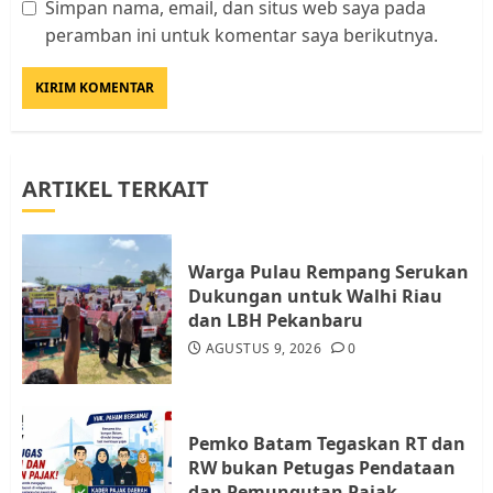
Simpan nama, email, dan situs web saya pada
Kader Pajak jadi Penghubung
peramban ini untuk komentar saya berikutnya.
Pemerintah dan Masyarakat di
Lingkungan RT/RW
AGUSTUS 1, 2026
0
3
ARTIKEL TERKAIT
Datangi Pemko Batam, Warga
Rempang Protes Lahan Mereka
Diambil untuk Sekolah Rakyat
Warga Pulau Rempang Serukan
JULI 21, 2026
0
Dukungan untuk Walhi Riau
4
dan LBH Pekanbaru
AGUSTUS 9, 2026
0
Warga Rempang Ajukan
Audiensi dengan Wali Kota
Batam, Soroti Aktivitas yang
Resahkan Warga
Pemko Batam Tegaskan RT dan
RW bukan Petugas Pendataan
5
JULI 17, 2026
0
dan Pemungutan Pajak