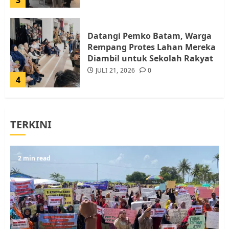
Datangi Pemko Batam, Warga
Rempang Protes Lahan Mereka
Diambil untuk Sekolah Rakyat
JULI 21, 2026
0
4
Warga Rempang Ajukan
TERKINI
Audiensi dengan Wali Kota
Batam, Soroti Aktivitas yang
Resahkan Warga
5
2 min read
JULI 17, 2026
0
Warga Pulau Rempang Serukan
Dukungan untuk Walhi Riau
dan LBH Pekanbaru