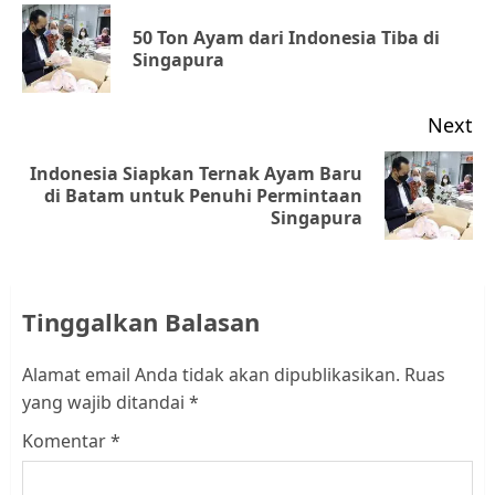
navigation
50 Ton Ayam dari Indonesia Tiba di
Pr
Singapura
po
Next
Indonesia Siapkan Ternak Ayam Baru
Next
di Batam untuk Penuhi Permintaan
Singapura
post:
Tinggalkan Balasan
Alamat email Anda tidak akan dipublikasikan.
Ruas
yang wajib ditandai
*
Komentar
*