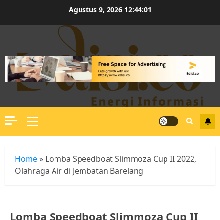
Skip
Agustus 9, 2026
12:44:01
to
content
Primary
Menu
Home
»
Lomba Speedboat Slimmoza Cup II 2022,
Olahraga Air di Jembatan Barelang
Lomba Speedboat Slimmoza Cup II