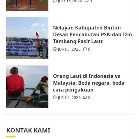
JULI 15, 2026
0
JULI 21, 2026
0
4
Nelayan Kabupaten Bintan
Warga Rempang Ajukan
Desak Pencabutan PSN dan Izin
Audiensi dengan Wali Kota
Tambang Pasir Laut
Batam, Soroti Aktivitas yang
JUNI 5, 2026
0
Resahkan Warga
5
JULI 17, 2026
0
Orang Laut di Indonesia vs
Malaysia: Beda negara, beda
cara pengakuan
JUNI 4, 2026
0
KONTAK KAMI