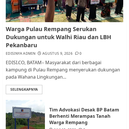
AGUSTUS 9, 2026
0
1
Pemko Batam Tegaskan RT dan
Warga Pulau Rempang Serukan
RW bukan Petugas Pendataan
Dukungan untuk Walhi Riau dan LBH
dan Pemungutan Pajak
Pekanbaru
AGUSTUS 1, 2026
0
2
EDISINYA ADMIN
AGUSTUS 9, 2026
0
EDISI.CO, BATAM– Masyarakat dari berbagai
kampung di Pulau Rempang menyerukan dukungan
Kader Pajak jadi Penghubung
pada Wahana Lingkungan...
Pemerintah dan Masyarakat di
Lingkungan RT/RW
SELENGKAPNYA
AGUSTUS 1, 2026
0
3
Tim Advokasi Desak BP Batam
Datangi Pemko Batam, Warga
Berhenti Merampas Tanah
Rempang Protes Lahan Mereka
Warga Rempang
Diambil untuk Sekolah Rakyat