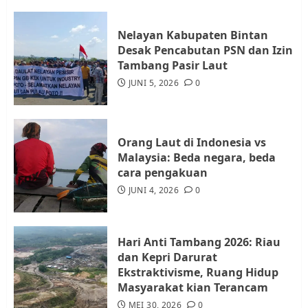
JULI 21, 2026
0
3
Nelayan Kabupaten Bintan
Desak Pencabutan PSN dan Izin
Warga Rempang Ajukan
Tambang Pasir Laut
Audiensi dengan Wali Kota
JUNI 5, 2026
0
Batam, Soroti Aktivitas yang
Resahkan Warga
4
JULI 17, 2026
0
Orang Laut di Indonesia vs
Malaysia: Beda negara, beda
cara pengakuan
Tim Advokasi Desak BP Batam
Berhenti Merampas Tanah
JUNI 4, 2026
0
Warga Rempang
JULI 15, 2026
0
5
Hari Anti Tambang 2026: Riau
dan Kepri Darurat
Ekstraktivisme, Ruang Hidup
Masyarakat kian Terancam
MEI 30, 2026
0