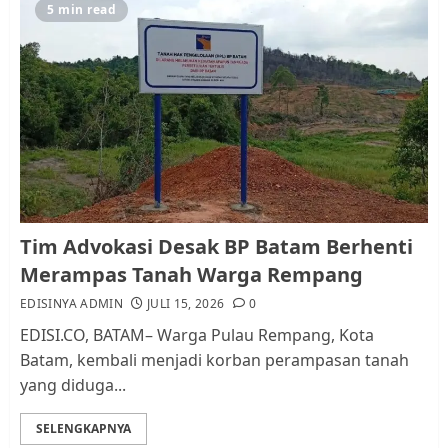
5
5 min read
Pemko Batam Tegaskan RT dan
RW bukan Petugas Pendataan
dan Pemungutan Pajak
AGUSTUS 1, 2026
0
1
Kader Pajak jadi Penghubung
Tim Advokasi Desak BP Batam Berhenti
Pemerintah dan Masyarakat di
Merampas Tanah Warga Rempang
Lingkungan RT/RW
EDISINYA ADMIN
JULI 15, 2026
0
AGUSTUS 1, 2026
0
2
EDISI.CO, BATAM– Warga Pulau Rempang, Kota
Batam, kembali menjadi korban perampasan tanah
yang diduga...
Datangi Pemko Batam, Warga
Rempang Protes Lahan Mereka
SELENGKAPNYA
Diambil untuk Sekolah Rakyat