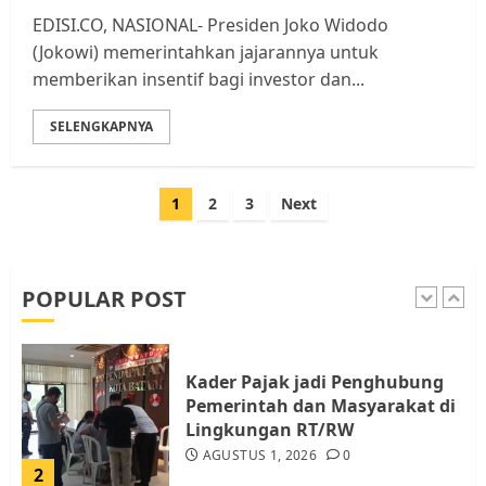
EDISI.CO, NASIONAL- Presiden Joko Widodo
Tim Advokasi Desak BP Batam
(Jokowi) memerintahkan jajarannya untuk
Berhenti Merampas Tanah
memberikan insentif bagi investor dan...
Warga Rempang
JULI 15, 2026
0
SELENGKAPNYA
5
Paginasi
1
2
3
Next
Pemko Batam Tegaskan RT dan
pos
RW bukan Petugas Pendataan
dan Pemungutan Pajak
AGUSTUS 1, 2026
0
POPULAR POST
1
Kader Pajak jadi Penghubung
Pemerintah dan Masyarakat di
Lingkungan RT/RW
AGUSTUS 1, 2026
0
2