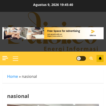
Skip
Agustus 9, 2026
19:45:41
to
content
Primary
Menu
Home
»
nasional
nasional