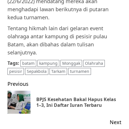
(22/6/2022) mendatang mereka akan
menghadapi lawan berikutnya di putaran
kedua turnamen.
Tentang hikmah lain dari gelaran event
olahraga antar kampung di pesisir pulau
Batam, akan dibahas dalam tulisan
selanjutnya.
Tags:
batam
kampung
Monggak
Olahraha
pesisir
Sepakbola
Tarkam
turnamen
Post
Previous
navigation
BPJS Kesehatan Bakal Hapus Kelas
Pr
1–3, Ini Daftar Iuran Terbaru
pos
Next