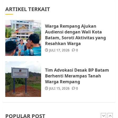
ARTIKEL TERKAIT
Warga Rempang Ajukan
Audiensi dengan Wali Kota
Batam, Soroti Aktivitas yang
Warga Rempang Ajukan
Resahkan Warga
Audiensi dengan Wali Kota
4
JULI 17, 2026
0
Batam, Soroti Aktivitas yang
Resahkan Warga
JULI 17, 2026
0
Tim Advokasi Desak BP Batam
Berhenti Merampas Tanah
Warga Rempang
Tim Advokasi Desak BP Batam
JULI 15, 2026
0
Berhenti Merampas Tanah
5
Warga Rempang
JULI 15, 2026
0
Pemko Batam Tegaskan RT dan
RW bukan Petugas Pendataan
dan Pemungutan Pajak
AGUSTUS 1, 2026
0
POPULAR POST
1