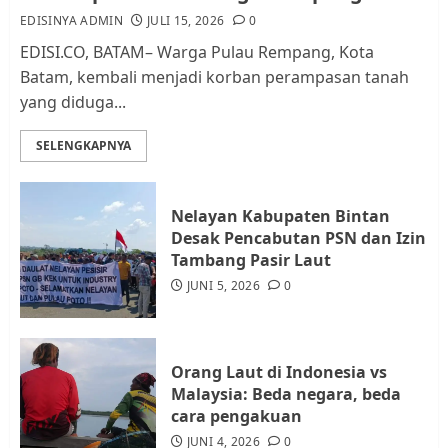
EDISINYA ADMIN
JULI 15, 2026
0
AGUSTUS 1, 2026
0
2
EDISI.CO, BATAM– Warga Pulau Rempang, Kota
Batam, kembali menjadi korban perampasan tanah
yang diduga...
Datangi Pemko Batam, Warga
Rempang Protes Lahan Mereka
SELENGKAPNYA
Diambil untuk Sekolah Rakyat
JULI 21, 2026
0
3
Nelayan Kabupaten Bintan
Desak Pencabutan PSN dan Izin
Warga Rempang Ajukan
Tambang Pasir Laut
Audiensi dengan Wali Kota
JUNI 5, 2026
0
Batam, Soroti Aktivitas yang
Resahkan Warga
4
JULI 17, 2026
0
Orang Laut di Indonesia vs
Malaysia: Beda negara, beda
cara pengakuan
Tim Advokasi Desak BP Batam
Berhenti Merampas Tanah
JUNI 4, 2026
0