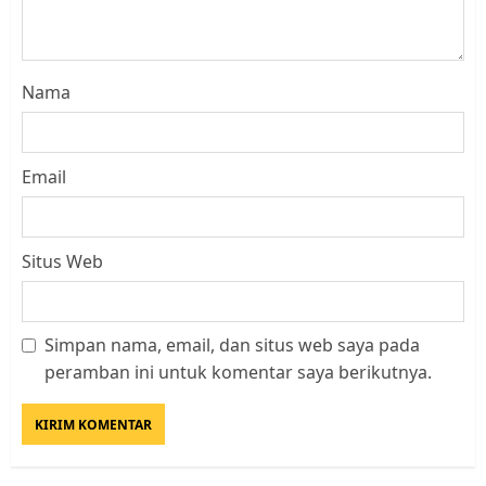
Nama
Email
Situs Web
Simpan nama, email, dan situs web saya pada
Datangi Pemko Batam, Warga
peramban ini untuk komentar saya berikutnya.
Rempang Protes Lahan Mereka
Diambil untuk Sekolah Rakyat
JULI 21, 2026
0
3