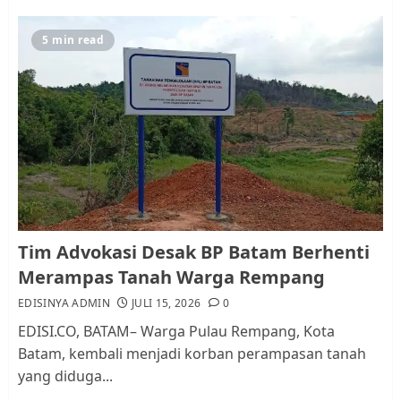
Warga Rempang
JULI 15, 2026
0
5
5 min read
Pemko Batam Tegaskan RT dan
RW bukan Petugas Pendataan
dan Pemungutan Pajak
AGUSTUS 1, 2026
0
1
Kader Pajak jadi Penghubung
Tim Advokasi Desak BP Batam Berhenti
Pemerintah dan Masyarakat di
Merampas Tanah Warga Rempang
Lingkungan RT/RW
EDISINYA ADMIN
JULI 15, 2026
0
AGUSTUS 1, 2026
0
2
EDISI.CO, BATAM– Warga Pulau Rempang, Kota
Batam, kembali menjadi korban perampasan tanah
yang diduga...
Datangi Pemko Batam, Warga