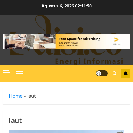
Skip
Agustus 6, 2026
02:11:51
to
content
Primary
Menu
Home
»
laut
laut