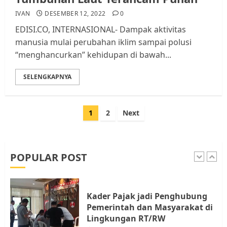
4
JULI 17, 2026
0
IVAN
DESEMBER 12, 2022
0
EDISI.CO, INTERNASIONAL- Dampak aktivitas
Tim Advokasi Desak BP Batam
manusia mulai perubahan iklim sampai polusi
Berhenti Merampas Tanah
“menghancurkan” kehidupan di bawah...
Warga Rempang
JULI 15, 2026
0
SELENGKAPNYA
5
Paginasi
1
2
Next
Pemko Batam Tegaskan RT dan
pos
RW bukan Petugas Pendataan
dan Pemungutan Pajak
AGUSTUS 1, 2026
0
POPULAR POST
1
Kader Pajak jadi Penghubung
Pemerintah dan Masyarakat di
Lingkungan RT/RW