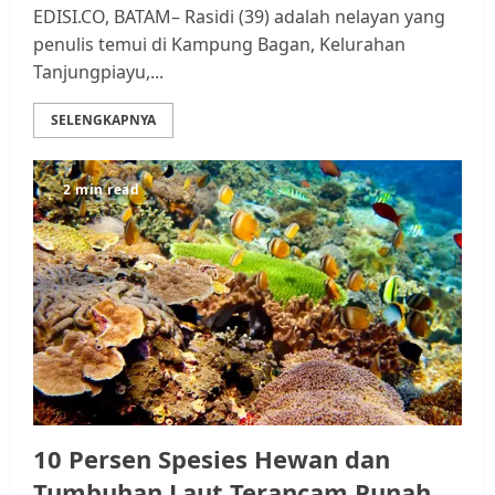
EDISI.CO, BATAM– Rasidi (39) adalah nelayan yang
penulis temui di Kampung Bagan, Kelurahan
Tanjungpiayu,...
SELENGKAPNYA
2 min read
Datangi Pemko Batam, Warga
Rempang Protes Lahan Mereka
Diambil untuk Sekolah Rakyat
JULI 21, 2026
0
3
Warga Rempang Ajukan
Audiensi dengan Wali Kota
Batam, Soroti Aktivitas yang
10 Persen Spesies Hewan dan
Resahkan Warga
Tumbuhan Laut Terancam Punah