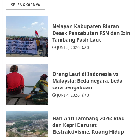
Rempang Protes Lahan Mereka
SELENGKAPNYA
Diambil untuk Sekolah Rakyat
JULI 21, 2026
0
3
Nelayan Kabupaten Bintan
Desak Pencabutan PSN dan Izin
Warga Rempang Ajukan
Tambang Pasir Laut
Audiensi dengan Wali Kota
JUNI 5, 2026
0
Batam, Soroti Aktivitas yang
Resahkan Warga
4
JULI 17, 2026
0
Orang Laut di Indonesia vs
Malaysia: Beda negara, beda
cara pengakuan
Tim Advokasi Desak BP Batam
Berhenti Merampas Tanah
JUNI 4, 2026
0
Warga Rempang
JULI 15, 2026
0
5
Hari Anti Tambang 2026: Riau
dan Kepri Darurat
Ekstraktivisme, Ruang Hidup