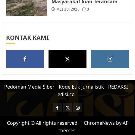
Masyarakat kian Terancam
MEI 30, 2026
0
KONTAK KAMI
Pedoman Media Siber
Kode Etik Jurnalistik
REDAKSI
edisi.co
Facebook
Twitter
Instagram
Copyright © All rights reserved.
|
ChromeNews
by AF
themes.